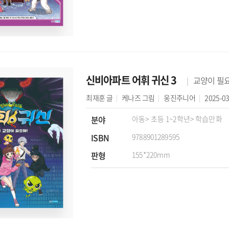
신비아파트 어휘 귀신 3
교양이 필요
최재훈
글
케나즈
그림
웅진주니어
2025-03
분야
아동
> 초등 1~2학년
> 학습만화
ISBN
9788901289595
판형
155*220mm