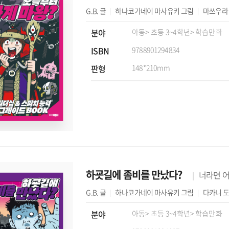
G.B.
글
하나코가네이 마사유키
그림
마쓰우라
분야
아동
> 초등 3~4학년
> 학습만화
ISBN
9788901294834
판형
148*210mm
하굣길에 좀비를 만났다?
너라면 어
G.B.
글
하나코가네이 마사유키
그림
다카니 
분야
아동
> 초등 3~4학년
> 학습만화