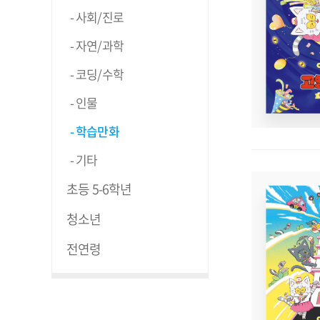
사회/진로
자연/과학
코딩/수학
인물
학습만화
기타
초등 5-6학년
청소년
전연령