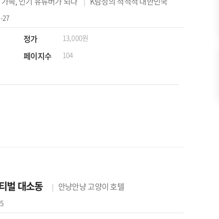
 가족, 인기 유튜버가 되다
K탐정의 척척척 대한민국
-27
정가
13,000원
페이지수
104
스티벌 대소동
안냥안냥 고양이 호텔
15