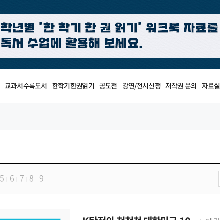
교과서수록도서
한학기한권읽기
공모전
강연/전시신청
저작권 문의
자료실
5
6
7
8
9