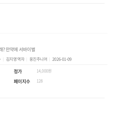
래? 만약에 서바이벌
수
김지영
역자
웅진주니어
2026-01-09
정가
14,000원
페이지수
128