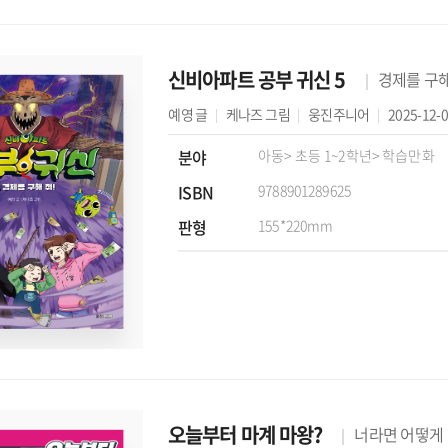
신비아파트 공부 귀신 5
경제를 구해
예영
글
케나즈
그림
웅진주니어
2025-12-
분야
아동
> 초등 1~2학년
> 학습만화
ISBN
9788901289625
판형
155*220mm
오늘부터 마계 마왕?
너라면 어떻게 