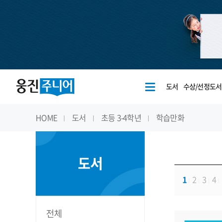
도서
수상/선정도서
HOME
도서
초등 3-4학년
학습만화
도서
1
2
3
4
전체