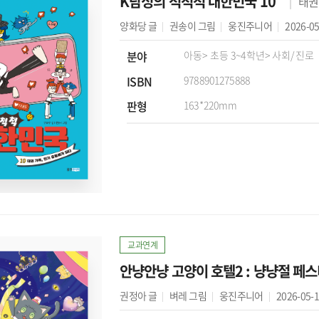
K탐정의 척척척 대한민국 10
태권
양화당
글
권송이
그림
웅진주니어
2026-05
분야
아동
> 초등 3~4학년
> 사회/진로
ISBN
9788901275888
판형
163*220mm
교과연계
안냥안냥 고양이 호텔2 : 냥냥절 페
권정아
글
벼레
그림
웅진주니어
2026-05-