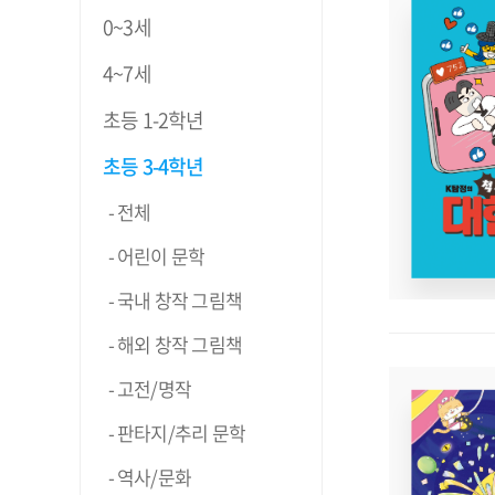
0~3세
4~7세
초등 1-2학년
초등 3-4학년
전체
어린이 문학
국내 창작 그림책
해외 창작 그림책
고전/명작
판타지/추리 문학
역사/문화