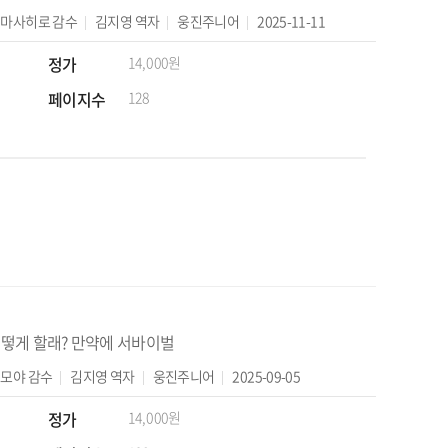
 마사히로
감수
김지영
역자
웅진주니어
2025-11-11
정가
14,000원
페이지수
128
떻게 할래? 만약에 서바이벌
도모야
감수
김지영
역자
웅진주니어
2025-09-05
정가
14,000원