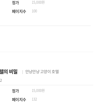
정가
15,000원
페이지수
100
호텔의 비밀
안냥안냥 고양이 호텔
02
정가
15,000원
페이지수
132