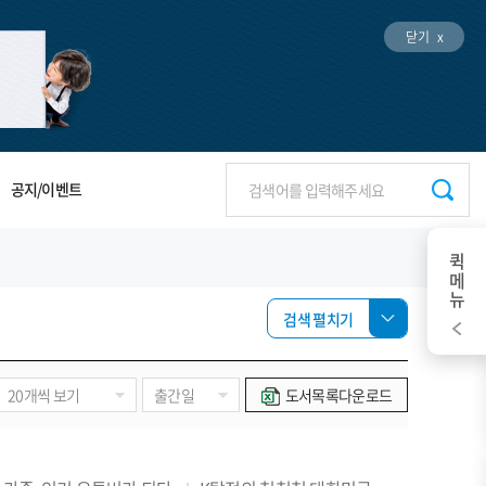
닫기 x
공지/이벤트
퀵메뉴
검색 펼치기
도서목록다운로드