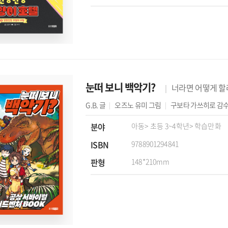
눈떠 보니 백악기?
너라면 어떻게 할
G.B.
글
오즈노 유미
그림
구보타 가쓰히로
감
분야
아동
> 초등 3~4학년
> 학습만화
ISBN
9788901294841
판형
148*210mm