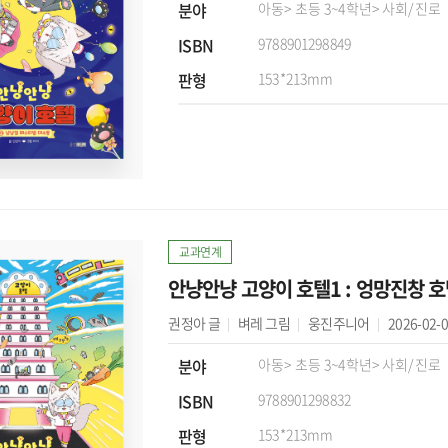
분야
아동
> 초등 3~4학년
> 사회/진로
ISBN
9788901298849
판형
153*213mm
교과연계
안냥안냥 고양이 호텔1 : 엉망진창 
권정아
글
벼레
그림
웅진주니어
2026-02-
분야
아동
> 초등 3~4학년
> 사회/진로
ISBN
9788901298832
판형
153*213mm