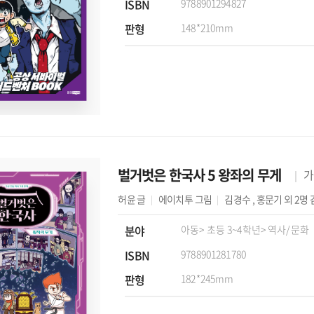
ISBN
9788901294827
판형
148*210mm
벌거벗은 한국사 5 왕좌의 무게
가
허윤
글
에이치투
그림
김경수
,
홍문기
외 2명
분야
아동
> 초등 3~4학년
> 역사/문화
ISBN
9788901281780
판형
182*245mm