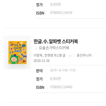
정가
8,000원
ISBN
9788901114439
한글.수.알파벳 스티커북
요술손가락스티커북
이영목
,
천현영
외 1명 글
웅진주니어
2010-11-16
분야
유아
> 4~7세
> 기타
정가
8,000원
ISBN
9788901114460