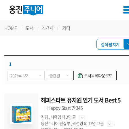
HOME
도서
4~7세
기타
검색 펼치기
1
도서목록다운로드
해피스타트 유치원 인기 도서 Best 5
Happy Start 만345
김평
,
최옥임
외 2명 글
웅진주니어 편집부
,
곽선영
외 17명 그림