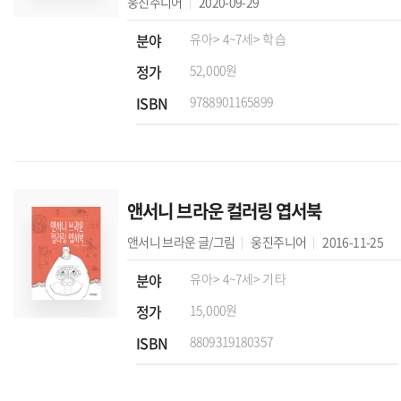
웅진주니어
2020-09-29
분야
유아
> 4~7세
> 학습
정가
52,000원
ISBN
9788901165899
앤서니 브라운 컬러링 엽서북
앤서니 브라운
글/그림
웅진주니어
2016-11-25
분야
유아
> 4~7세
> 기타
정가
15,000원
ISBN
8809319180357