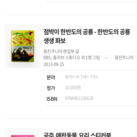
점박이 한반도의 공룡 - 한반도의 공룡
생생 화보
웅진주니어 편집부
글
EBS
,
올리브 스튜디오
외 1명 그림
웅진주니어
2013-09-15
분야
유아
> 4~7세
> 기타
정가
15,000원
ISBN
9788901156620
공주.애완동물.요리 스티커북