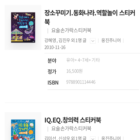
장소꾸미기.동화나라.역할놀이 스티커
북
요술손가락스티커북
강혜영
,
김진우
외 1명 글
웅진주니어
2010-11-16
분야
유아
> 4~7세
> 기타
정가
16,500원
ISBN
9788901114446
IQ.EQ.창의력 스티커북
요술손가락스티커북
김미선
,
신상우
외 1명 글
웅진주니어