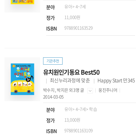
분야
유아
> 4~7세
정가
11,000원
ISBN
9788901163529
기관추천
유치원인기동요 Best50
최신누리과정에 맞춘
Happy Start 만345
박수지
,
박지은
외 3명 글
웅진주니어
2014-03-05
분야
유아
> 4~7세
> 학습
정가
13,000원
ISBN
9788901163109