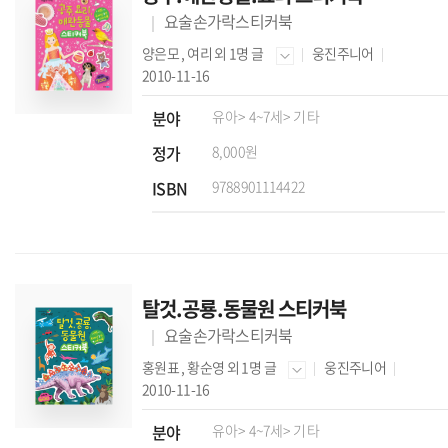
요술손가락스티커북
양은모
,
여리
외 1명 글
웅진주니어
2010-11-16
분야
유아
> 4~7세
> 기타
정가
8,000원
ISBN
9788901114422
탈것.공룡.동물원 스티커북
요술손가락스티커북
홍원표
,
황순영
외 1명 글
웅진주니어
2010-11-16
분야
유아
> 4~7세
> 기타