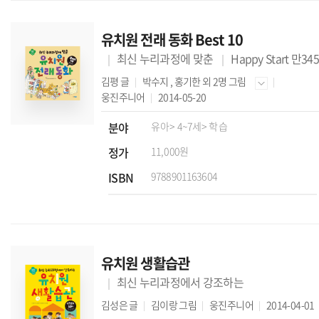
유치원 전래 동화 Best 10
최신 누리과정에 맞춘
Happy Start 만345
김평
글
박수지
,
홍기한
외 2명 그림
웅진주니어
2014-05-20
분야
유아
> 4~7세
> 학습
정가
11,000원
ISBN
9788901163604
유치원 생활습관
최신 누리과정에서 강조하는
김성은
글
김이랑
그림
웅진주니어
2014-04-01