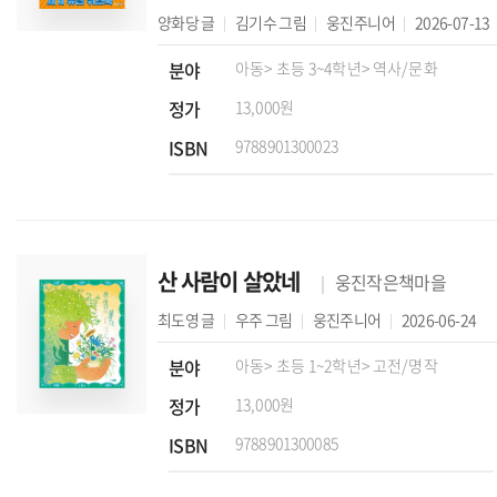
양화당
글
김기수
그림
웅진주니어
2026-07-13
분야
아동
> 초등 3~4학년
> 역사/문화
정가
13,000원
ISBN
9788901300023
산 사람이 살았네
웅진작은책마을
최도영
글
우주
그림
웅진주니어
2026-06-24
분야
아동
> 초등 1~2학년
> 고전/명작
정가
13,000원
ISBN
9788901300085