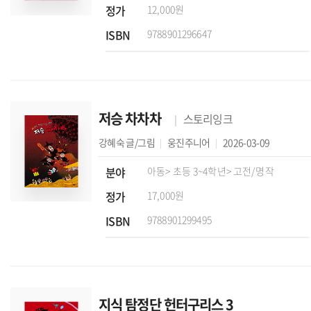
정가
12,000원
ISBN
9788901296647
저승 차차차
스토리잉크
강혜숙
글/그림
웅진주니어
2026-03-09
분야
아동
> 초등 3~4학년
> 고전/명작
정가
17,000원
ISBN
9788901299495
지식 탐정단 헌터구리스 3