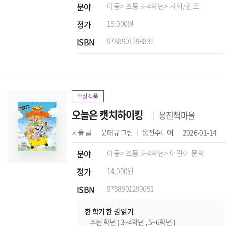
분야
아동
> 초등 3~4학년
> 사회/진로
정가
15,000원
ISBN
9788901298832
수상작품
오늘은 캣치하이킹
웅진책마을
서율
글
윤태규
그림
웅진주니어
2026-01-14
분야
아동
> 초등 3~4학년
> 어린이 문학
정가
14,000원
ISBN
9788901299051
한 학기 한 권 읽기
추천 학년 ( 3~4학년 , 5~6학년 )