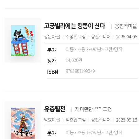
고궁빌라에는 킹콩이 산다
웅진책마을
김은아
글
주성희
그림
웅진주니어
2026-04-06
분야
아동
> 초등 3~4학년
> 고전/명작
정가
14,000원
ISBN
9788901299549
유충렬전
재미만만 우리고전
박효미
글
박효원
그림
웅진주니어
2026-03-13
분야
아동
> 초등 1~2학년
> 고전/명작