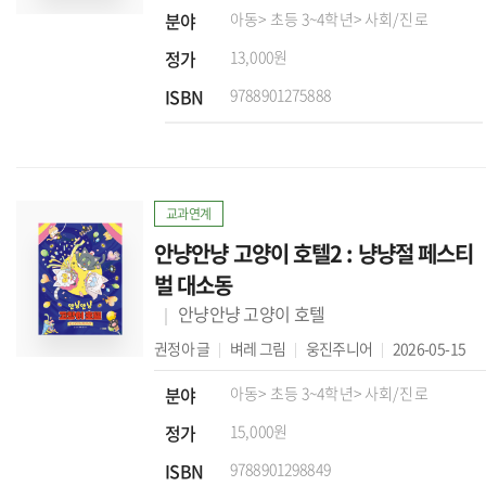
분야
아동
> 초등 3~4학년
> 사회/진로
정가
13,000원
ISBN
9788901275888
교과연계
안냥안냥 고양이 호텔2 : 냥냥절 페스티
벌 대소동
안냥안냥 고양이 호텔
권정아
글
벼레
그림
웅진주니어
2026-05-15
분야
아동
> 초등 3~4학년
> 사회/진로
정가
15,000원
ISBN
9788901298849