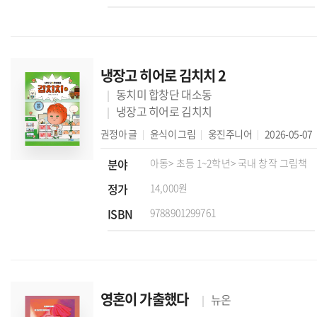
냉장고 히어로 김치치 2
동치미 합창단 대소동
냉장고 히어로 김치치
권정아
글
윤식이
그림
웅진주니어
2026-05-07
분야
아동
> 초등 1~2학년
> 국내 창작 그림책
정가
14,000원
ISBN
9788901299761
영혼이 가출했다
뉴온