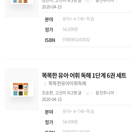
김연아
,
고선미
외 3명 글
웅진주니어
2020-04-15
분야
유아
> 4~7세
> 학습
정가
54,000원
ISBN
9788901242002
똑똑한 유아 어휘 독해 1단계 6권 세트
똑똑한유아어휘독해
조승현
,
고선미
외 2명 글
웅진주니어
2020-04-15
분야
유아
> 4~7세
> 학습
정가
54,000원
9788901241999