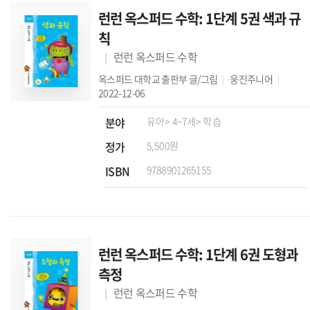
런런 옥스퍼드 수학: 1단계 5권 색과 규
칙
런런 옥스퍼드 수학
옥스퍼드 대학교 출판부
글/그림
웅진주니어
2022-12-06
분야
유아
> 4~7세
> 학습
정가
5,500원
ISBN
9788901265155
런런 옥스퍼드 수학: 1단계 6권 도형과
측정
런런 옥스퍼드 수학