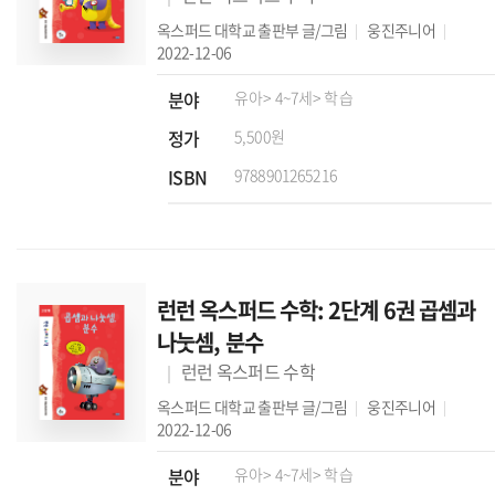
옥스퍼드 대학교 출판부
글/그림
웅진주니어
2022-12-06
분야
유아
> 4~7세
> 학습
정가
5,500원
ISBN
9788901265216
런런 옥스퍼드 수학: 2단계 6권 곱셈과
나눗셈, 분수
런런 옥스퍼드 수학
옥스퍼드 대학교 출판부
글/그림
웅진주니어
2022-12-06
분야
유아
> 4~7세
> 학습