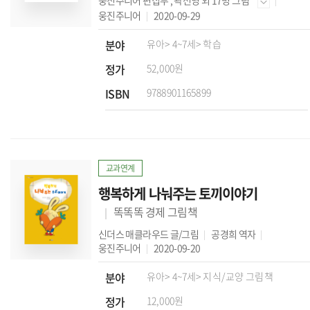
웅진주니어 편집부
,
곽선영
외 17명 그림
웅진주니어
2020-09-29
분야
유아
> 4~7세
> 학습
정가
52,000원
ISBN
9788901165899
교과연계
행복하게 나눠주는 토끼이야기
똑똑똑 경제 그림책
신더스 매클라우드
글/그림
공경희
역자
웅진주니어
2020-09-20
분야
유아
> 4~7세
> 지식/교양 그림책
정가
12,000원