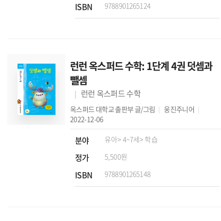
ISBN
9788901265124
런런 옥스퍼드 수학: 1단계 4권 덧셈과
뺄셈
런런 옥스퍼드 수학
옥스퍼드 대학교 출판부
글/그림
웅진주니어
2022-12-06
분야
유아
> 4~7세
> 학습
정가
5,500원
ISBN
9788901265148