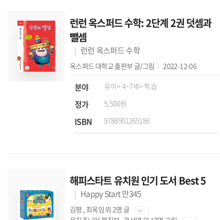
런런 옥스퍼드 수학: 2단계 2권 덧셈과
뺄셈
런런 옥스퍼드 수학
옥스퍼드 대학교 출판부
글/그림
2022-12-06
분야
유아
> 4~7세
> 학습
정가
5,500원
ISBN
9788901265186
해피스타트 유치원 인기 도서 Best 5
Happy Start 만345
김평
,
최옥임
외 2명 글