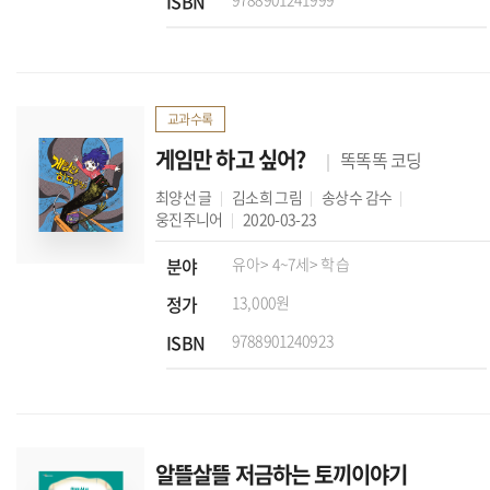
ISBN
교과수록
게임만 하고 싶어?
똑똑똑 코딩
최양선
글
김소희
그림
송상수
감수
웅진주니어
2020-03-23
분야
유아
> 4~7세
> 학습
정가
13,000원
ISBN
9788901240923
알뜰살뜰 저금하는 토끼이야기