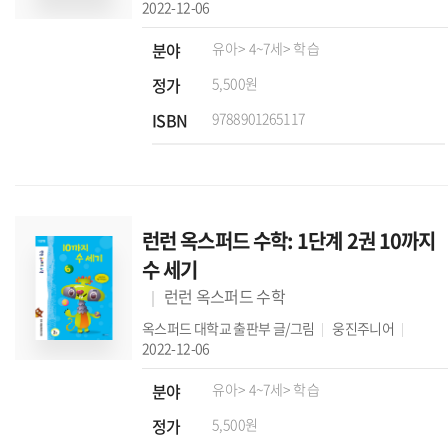
2022-12-06
분야
유아
> 4~7세
> 학습
정가
5,500원
ISBN
9788901265117
런런 옥스퍼드 수학: 1단계 2권 10까지
수 세기
런런 옥스퍼드 수학
옥스퍼드 대학교 출판부
글/그림
웅진주니어
2022-12-06
분야
유아
> 4~7세
> 학습
정가
5,500원