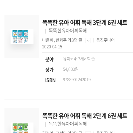
똑똑한 유아 어휘 독해 3단계 6권 세트
똑똑한유아어휘독해
나은희
,
한화주
외 3명 글
웅진주니어
2020-04-15
분야
유아
> 4~7세
> 학습
정가
54,000원
ISBN
9788901242019
똑똑한 유아 어휘 독해 2단계 6권 세트
똑똑한유아어휘독해