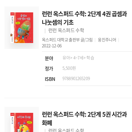
런런 옥스퍼드 수학: 2단계 4권 곱셈과
나눗셈의 기초
런런 옥스퍼드 수학
옥스퍼드 대학교 출판부
글/그림
웅진주니어
2022-12-06
분야
유아
> 4~7세
> 학습
정가
5,500원
ISBN
9788901265209
런런 옥스퍼드 수학: 2단계 5권 시간과
화폐
런런 옥스퍼드 수학