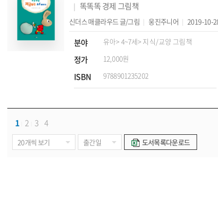
똑똑똑 경제 그림책
신더스 매클라우드
글/그림
웅진주니어
2019-10-2
분야
유아
> 4~7세
> 지식/교양 그림책
정가
12,000원
ISBN
9788901235202
1
2
3
4
도서목록다운로드