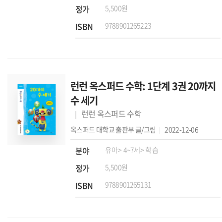
정가
5,500원
ISBN
9788901265223
런런 옥스퍼드 수학: 1단계 3권 20까지
수 세기
런런 옥스퍼드 수학
옥스퍼드 대학교 출판부
글/그림
2022-12-06
분야
유아
> 4~7세
> 학습
정가
5,500원
ISBN
9788901265131