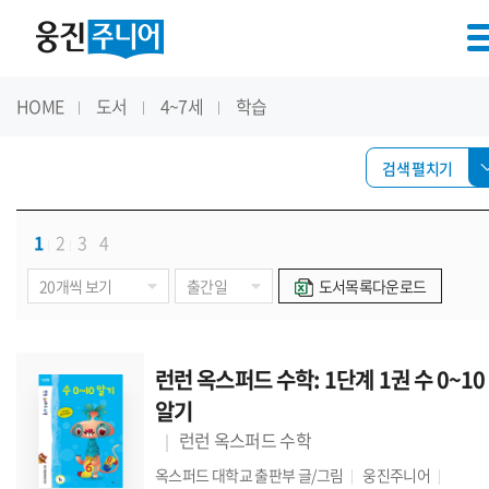
HOME
도서
4~7세
학습
검색 펼치기
1
2
3
4
도서목록다운로드
런런 옥스퍼드 수학: 1단계 1권 수 0~10
알기
런런 옥스퍼드 수학
옥스퍼드 대학교 출판부
글/그림
웅진주니어