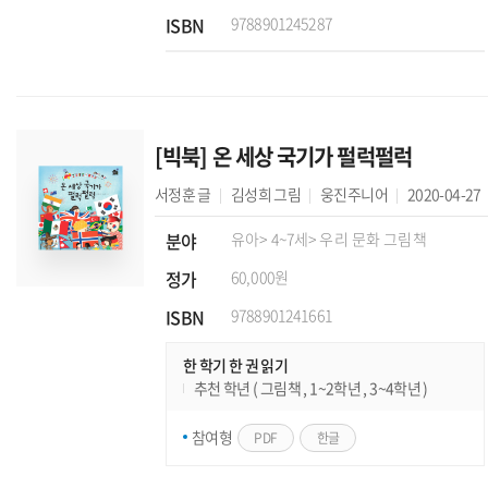
ISBN
9788901245287
[빅북] 온 세상 국기가 펄럭펄럭
서정훈
글
김성희
그림
웅진주니어
2020-04-27
분야
유아
> 4~7세
> 우리 문화 그림책
정가
60,000원
ISBN
9788901241661
한 학기 한 권 읽기
추천 학년 ( 그림책 , 1~2학년 , 3~4학년 )
참여형
PDF
한글