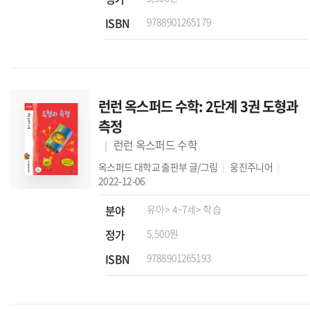
ISBN
9788901265179
런런 옥스퍼드 수학: 2단계 3권 도형과
측정
런런 옥스퍼드 수학
옥스퍼드 대학교 출판부
글/그림
웅진주니어
2022-12-06
분야
유아
> 4~7세
> 학습
정가
5,500원
ISBN
9788901265193