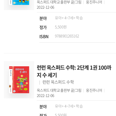
옥스퍼드 대학교 출판부
글/그림
웅진주니어
2022-12-06
분야
유아
> 4~7세
> 학습
정가
5,500원
ISBN
9788901265162
런런 옥스퍼드 수학: 2단계 1권 100까
지 수 세기
런런 옥스퍼드 수학
옥스퍼드 대학교 출판부
글/그림
웅진주니어
2022-12-06
분야
유아
> 4~7세
> 학습
정가
5,500원