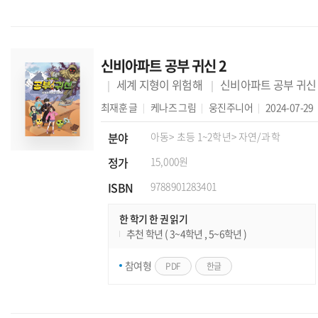
신비아파트 공부 귀신 2
세계 지형이 위험해
신비아파트 공부 귀신
최재훈
글
케나즈
그림
웅진주니어
2024-07-29
분야
아동
> 초등 1~2학년
> 자연/과학
정가
15,000원
ISBN
9788901283401
한 학기 한 권 읽기
추천 학년 ( 3~4학년 , 5~6학년 )
참여형
PDF
한글