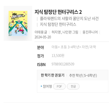
지식 탐정단 헌터구리스 2
플라워랜드의 샤랄라 꿀단지 도난 사건
지식 탐정단 헌터구리스
이태용
글
허지영
,
나인완
그림
웅진주니어
2024-05-20
분야
아동
> 초등 3~4학년
> 자연/과학
정가
13,500원
ISBN
9788901280509
한 학기 한 권 읽기
추천 학년 ( 5~6학년 )
참여형
PDF
한글