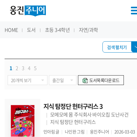
HOME
도서
초등 3-4학년
자연/과학
검색 펼치기
1
2
3
4
5
도서목록다운로드
지식 탐정단 헌터구리스 3
모메모메 몸 주식회사 바이오칩 도난사건
지식 탐정단 헌터구리스
민아림
글
나인완
그림
웅진주니어
2026-03-03