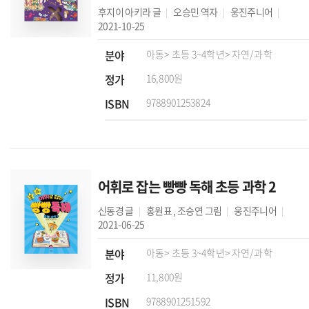
후지이 아키라
글
오승민
역자
웅진주니어
2021-10-25
분야
아동
> 초등 3~4학년
> 자연/과학
정가
16,800원
ISBN
9788901253824
어휘로 잡는 빵빵 독해 초등 과학 2
신동경
글
홍원표
,
조승연
그림
웅진주니어
2021-06-25
분야
아동
> 초등 3~4학년
> 자연/과학
정가
11,800원
ISBN
9788901251592