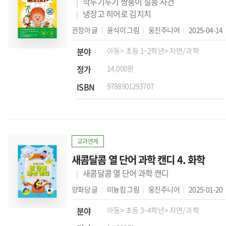
깍두기두기 쌍둥이 실종 사건
냉장고 히어로 김치치
권정아
글
윤식이
그림
웅진주니어
2025-04-14
분야
아동
> 초등 1~2학년
> 자연/과학
정가
14,000원
ISBN
9788901293707
교과연계
새콤달콤 열 단어 과학 캔디 4. 화학
새콤달콤 열 단어 과학 캔디
양화당
글
미늉킴
그림
웅진주니어
2025-01-20
분야
아동
> 초등 3~4학년
> 자연/과학