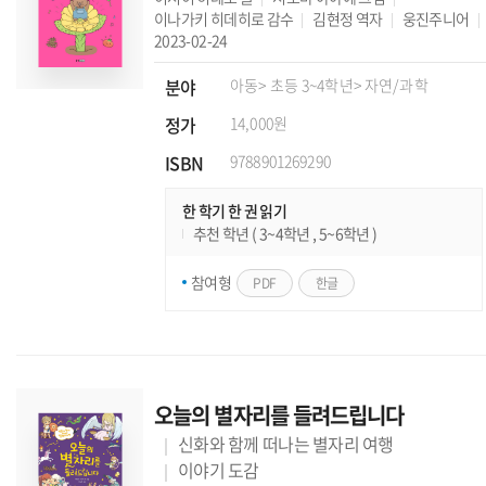
이나가키 히데히로
감수
김현정
역자
웅진주니어
2023-02-24
분야
아동
> 초등 3~4학년
> 자연/과학
정가
14,000원
ISBN
9788901269290
한 학기 한 권 읽기
추천 학년 ( 3~4학년 , 5~6학년 )
참여형
PDF
한글
오늘의 별자리를 들려드립니다
신화와 함께 떠나는 별자리 여행
이야기 도감