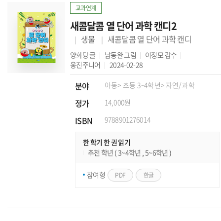
교과연계
새콤달콤 열 단어 과학 캔디2
생물
새콤달콤 열 단어 과학 캔디
양화당
글
남동완
그림
이정모
감수
웅진주니어
2024-02-28
분야
아동
> 초등 3~4학년
> 자연/과학
정가
14,000원
ISBN
9788901276014
한 학기 한 권 읽기
추천 학년 ( 3~4학년 , 5~6학년 )
참여형
PDF
한글