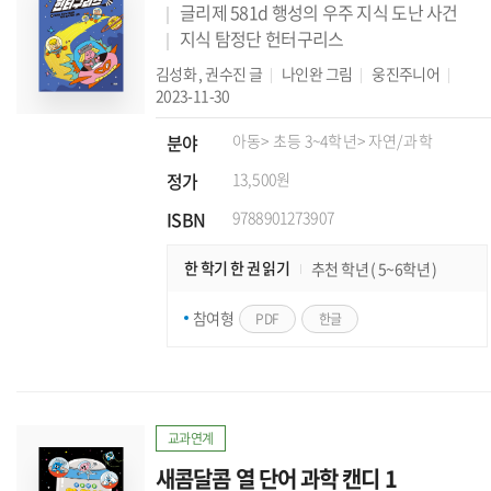
글리제 581d 행성의 우주 지식 도난 사건
지식 탐정단 헌터구리스
김성화
,
권수진
글
나인완
그림
웅진주니어
2023-11-30
분야
아동
> 초등 3~4학년
> 자연/과학
정가
13,500원
ISBN
9788901273907
한 학기 한 권 읽기
추천 학년 ( 5~6학년 )
참여형
PDF
한글
교과연계
새콤달콤 열 단어 과학 캔디 1