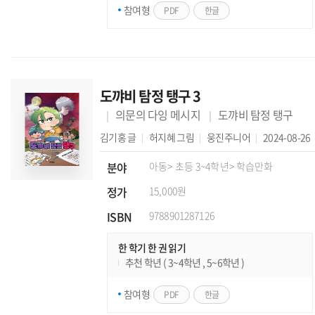
참여형
PDF
한글
도꺄비 탐정 탱구 3
의문의 다잉 메시지
도꺄비 탐정 탱구
김기홍
글
허지혜
그림
웅진주니어
2024-08-26
분야
아동
> 초등 3~4학년
> 학습만화
정가
15,000원
ISBN
9788901287126
한 학기 한 권 읽기
추천 학년 ( 3~4학년 , 5~6학년 )
참여형
PDF
한글