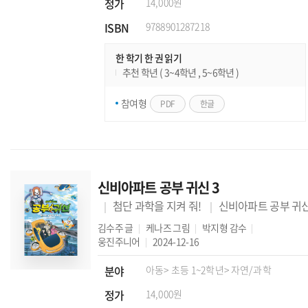
정가
14,000원
ISBN
9788901287218
한 학기 한 권 읽기
추천 학년 ( 3~4학년 , 5~6학년 )
참여형
PDF
한글
신비아파트 공부 귀신 3
첨단 과학을 지켜 줘!
신비아파트 공부 귀
김수주
글
케나즈
그림
박지형
감수
웅진주니어
2024-12-16
분야
아동
> 초등 1~2학년
> 자연/과학
정가
14,000원