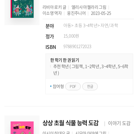
리비아 로키
글
엘리사 마첼라리
그림
이소영
역자
웅진주니어
2023-05-25
분야
아동
> 초등 3~4학년
> 자연/과학
정가
15,000원
ISBN
9788901272023
한 학기 한 권 읽기
추천 학년 ( 그림책 , 1~2학년 , 3~4학년 , 5~6학
년 )
참여형
PDF
한글
상상 초월 식물 능력 도감
이야기 도감
이시이 히데오
글
시모마 아야에
그림