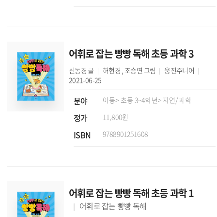
어휘로 잡는 빵빵 독해 초등 과학 3
신동경
글
허현경
,
조승연
그림
웅진주니어
2021-06-25
분야
아동
> 초등 3~4학년
> 자연/과학
정가
11,800원
ISBN
9788901251608
어휘로 잡는 빵빵 독해 초등 과학 1
어휘로 잡는 빵빵 독해