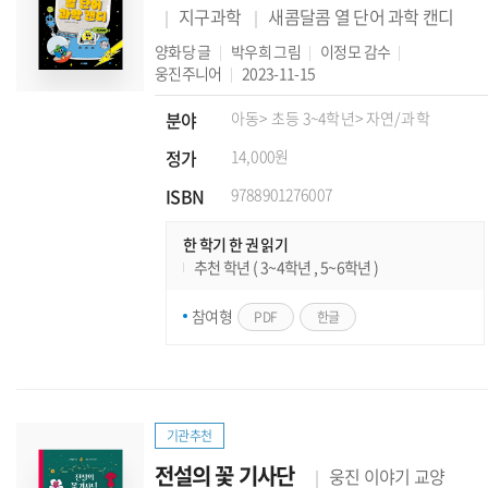
지구과학
새콤달콤 열 단어 과학 캔디
양화당
글
박우희
그림
이정모
감수
웅진주니어
2023-11-15
분야
아동
> 초등 3~4학년
> 자연/과학
정가
14,000원
ISBN
9788901276007
한 학기 한 권 읽기
추천 학년 ( 3~4학년 , 5~6학년 )
참여형
PDF
한글
기관추천
전설의 꽃 기사단
웅진 이야기 교양