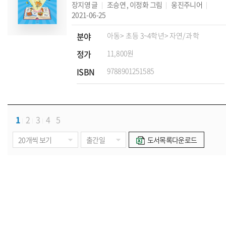
장지영
글
조승연
,
이정화
그림
웅진주니어
2021-06-25
분야
아동
> 초등 3~4학년
> 자연/과학
정가
11,800원
ISBN
9788901251585
1
2
3
4
5
도서목록다운로드