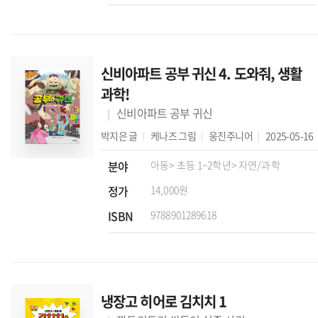
신비아파트 공부 귀신 4. 도와줘, 생활
과학!
신비아파트 공부 귀신
박지은
글
케나즈
그림
웅진주니어
2025-05-16
분야
아동
> 초등 1~2학년
> 자연/과학
정가
14,000원
ISBN
9788901289618
냉장고 히어로 김치치 1