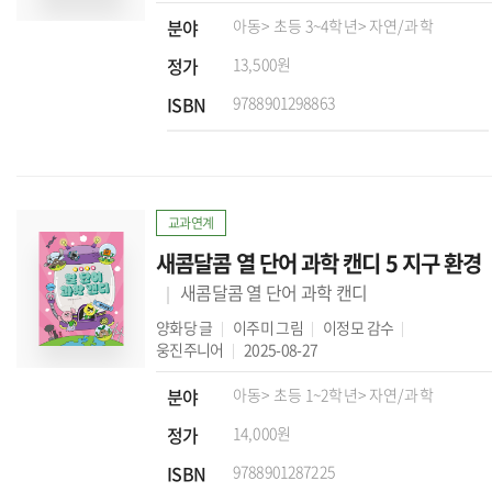
분야
아동
> 초등 3~4학년
> 자연/과학
정가
13,500원
ISBN
9788901298863
교과연계
새콤달콤 열 단어 과학 캔디 5 지구 환경
새콤달콤 열 단어 과학 캔디
양화당
글
이주미
그림
이정모
감수
웅진주니어
2025-08-27
분야
아동
> 초등 1~2학년
> 자연/과학
정가
14,000원
ISBN
9788901287225