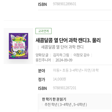
ISBN
9788901289601
교과연계
새콤달콤 열 단어 과학 캔디3. 물리
새콤달콤 열 단어 과학 캔디
양화당
글
김지하
그림
이정모
감수
웅진주니어
2024-09-09
분야
아동
> 초등 3~4학년
> 자연/과학
정가
14,000원
ISBN
9788901287201
한 학기 한 권 읽기
추천 학년 ( 3~4학년 , 5~6학년 )