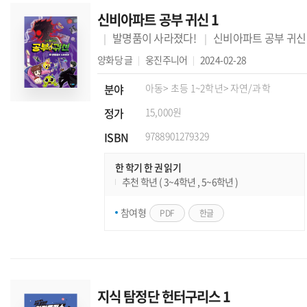
신비아파트 공부 귀신 1
발명품이 사라졌다!
신비아파트 공부 귀신
양화당
글
웅진주니어
2024-02-28
분야
아동
> 초등 1~2학년
> 자연/과학
정가
15,000원
ISBN
9788901279329
한 학기 한 권 읽기
추천 학년 ( 3~4학년 , 5~6학년 )
참여형
PDF
한글
지식 탐정단 헌터구리스 1