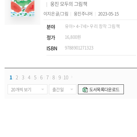
웅진 모두의 그림책
이지은
글/그림
웅진주니어
2023-05-15
분야
유아
> 4~7세
> 우리 창작 그림책
정가
16,800원
ISBN
9788901271323
1
2
3
4
5
6
7
8
9
10
도서목록다운로드