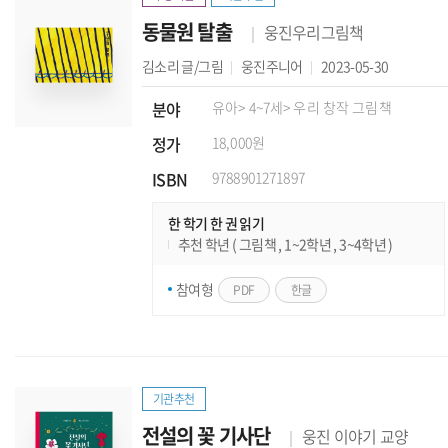
동물원 탈출
웅진우리그림책
김소리
글/그림
웅진주니어
2023-05-30
분야
유아
> 4~7세
> 우리 창작 그림책
정가
18,000원
ISBN
9788901271897
한 학기 한 권 읽기
추천 학년 ( 그림책 , 1~2학년 , 3~4학년 )
참여형
PDF
한글
기관추천
전설의 꽃 기사단
웅진 이야기 교양