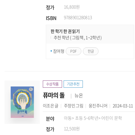
정가
16,800원
ISBN
9788901280813
한 학기 한 권 읽기
추천 학년 ( 그림책 , 1~2학년 )
참여형
PDF
한글
수상작품
기관추천
퓨마의 돌
뉴온
이조은
글
주정민
그림
웅진주니어
2024-03-11
분야
아동
> 초등 5~6학년
> 어린이 문학
정가
12,500원