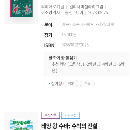
리비아 로키
글
엘리사 마첼라리
그림
이소영
역자
웅진주니어
2023-05-25
분야
아동
> 초등 3~4학년
> 자연/과학
정가
15,000원
ISBN
9788901272023
한 학기 한 권 읽기
추천 학년 ( 그림책 , 1~2학년 , 3~4학년 , 5~6학
년 )
참여형
PDF
한글
수상작품
기관추천
태양 왕 수바: 수박의 전설