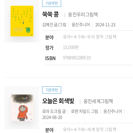
기관추천
쑥쑥 콩
웅진우리그림책
김혜진
글/그림
웅진주니어
2024-11-23
분야
유아
> 4~7세
> 우리 창작 그림책
정가
15,000원
ISBN
9788901289533
기관추천
오늘은 회색빛
웅진세계그림책
로라 도크릴
글
로렌 차일드
그림
웅진주니어
2024-08-20
분야
유아
> 4~7세
> 세계 창작 그림책