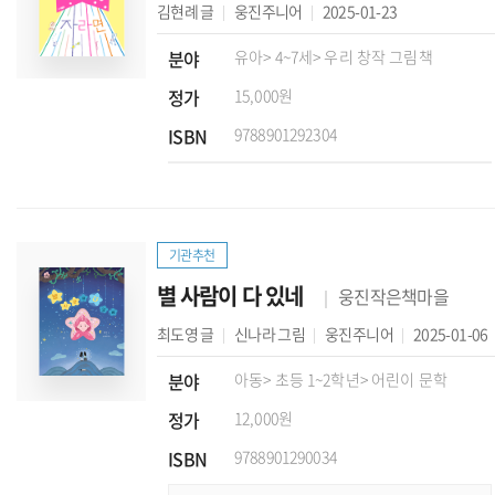
김현례
글
웅진주니어
2025-01-23
분야
유아
> 4~7세
> 우리 창작 그림책
정가
15,000원
ISBN
9788901292304
기관추천
별 사람이 다 있네
웅진작은책마을
최도영
글
신나라
그림
웅진주니어
2025-01-06
분야
아동
> 초등 1~2학년
> 어린이 문학
정가
12,000원
ISBN
9788901290034