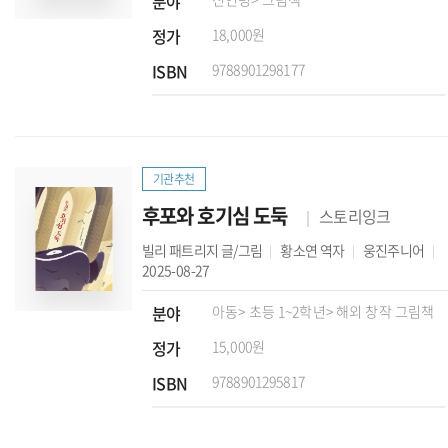
분야
정가
18,000원
ISBN
9788901298177
기관추천
후포와 호기심 도둑
스토리잉크
빌리 패트리지
글/그림
황소연
역자
웅진주니어
2025-08-27
분야
아동
> 초등 1~2학년
> 해외 창작 그림책
정가
15,000원
ISBN
9788901295817