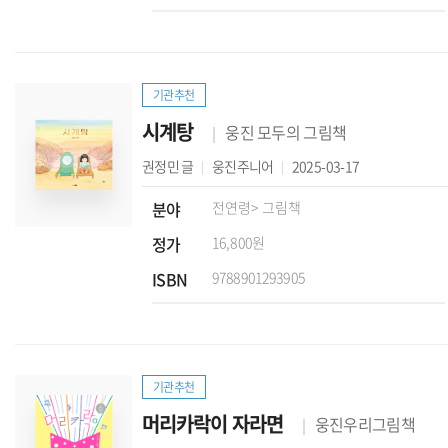
기관추천
시계탕
웅진 모두의 그림책
권정민
글
웅진주니어
2025-03-17
분야
전연령
> 그림책
정가
16,800원
ISBN
9788901293905
기관추천
머리카락이 자라면
웅진우리그림책