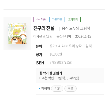
수상작품
기관추천
교과연계
친구의 전설
웅진 모두의 그림책
이지은
글/그림
웅진주니어
2023-11-15
분야
유아
> 4~7세
> 우리 창작 그림책
정가
16,800원
ISBN
9788901277158
한 학기 한 권 읽기
추천 학년 ( 그림책 , 3~4학년 )
참여형
PDF
한글