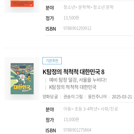
분야
청소년
> 문학책
> 청소년 문학
정가
13,500원
ISBN
9788901293912
기관추천
K탐정의 척척척 대한민국 8
예비 탐정 덜겅, 서울을 누비다!
K탐정의 척척척 대한민국
양화당
글
권송이
그림
웅진주니어
2025-03-21
분야
아동
> 초등 3~4학년
> 사회/진로
정가
13,000원
ISBN
9788901275864