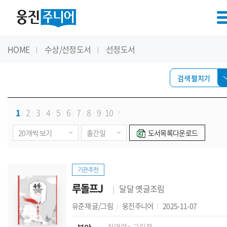
HOME
수상/선정도서
선정도서
검색 펼치기
1
2
3
4
5
6
7
8
9
10
도서목록다운로드
기관추천
루돌프J
달달 옛글조림
유준재
글/그림
웅진주니어
2025-11-07
전연령
> 그림책