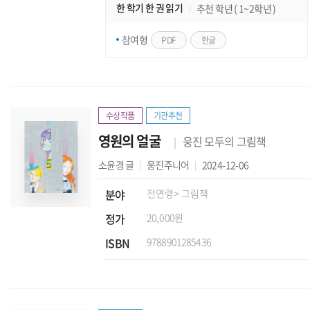
한 학기 한 권 읽기
추천 학년 ( 1~2학년 )
참여형
PDF
한글
수상작품
기관추천
영원의 얼굴
웅진 모두의 그림책
소윤경
글
웅진주니어
2024-12-06
분야
전연령
> 그림책
정가
20,000원
ISBN
9788901285436