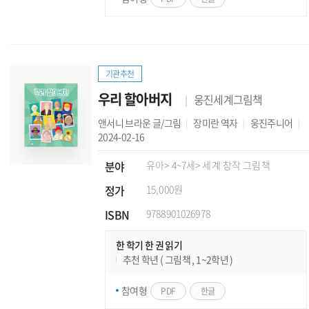
기관추천
우리 할아버지
웅진세계그림책
앤서니 브라운
글/그림
장미란
역자
웅진주니어
2024-02-16
분야
유아
> 4~7세
> 세계 창작 그림책
정가
15,000원
ISBN
9788901026978
한 학기 한 권 읽기
추천 학년 ( 그림책 , 1~2학년 )
참여형
PDF
한글