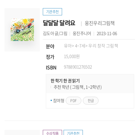
기관추천
달달달 달려요
웅진우리그림책
김도아
글/그림
웅진주니어
2023-11-06
분야
유아
> 4~7세
> 우리 창작 그림책
정가
15,000원
ISBN
9788901276502
한 학기 한 권 읽기
추천 학년 ( 그림책 , 1~2학년 )
참여형
PDF
한글
수상작품
기관추천