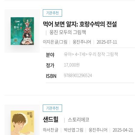
기관추천
먹어 보면 알지: 호랑수박의 전설
웅진 모두의 그림책
이지은
글/그림
웅진주니어
2025-07-11
분야
유아
> 4~7세
> 우리 창작 그림책
정가
17,000원
ISBN
9788901296524
기관추천
샌드힐
스토리에코
하서찬
글
박선엽
그림
웅진주니어
2025-04-21