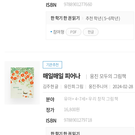
ISBN
9788901277660
한 학기 한 권 읽기
추천 학년 ( 5~6학년 )
참여형
PDF
한글
기관추천
매일매일 피어나
웅진 모두의 그림책
김주현
글
유진희
그림
웅진주니어
2024-02-28
분야
유아
> 4~7세
> 우리 창작 그림책
정가
16,800원
ISBN
9788901279718
한 학기 한 권 읽기