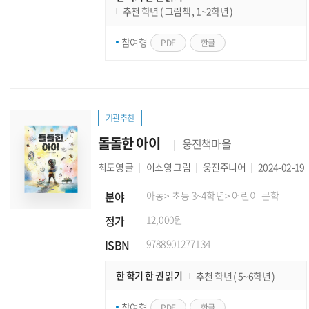
추천 학년 ( 그림책 , 1~2학년 )
참여형
PDF
한글
기관추천
돌돌한 아이
웅진책마을
최도영
글
이소영
그림
웅진주니어
2024-02-19
분야
아동
> 초등 3~4학년
> 어린이 문학
정가
12,000원
ISBN
9788901277134
한 학기 한 권 읽기
추천 학년 ( 5~6학년 )
참여형
PDF
한글