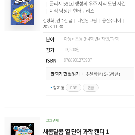
글리제 581d 행성의 우주 지식 도난 사건
지식 탐정단 헌터구리스
김성화
,
권수진
글
나인완
그림
웅진주니어
2023-11-30
분야
아동
> 초등 3~4학년
> 자연/과학
정가
13,500원
ISBN
9788901273907
한 학기 한 권 읽기
추천 학년 ( 5~6학년 )
참여형
PDF
한글
교과연계
새콤달콤 열 단어 과학 캔디 1