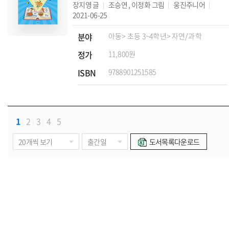
장지영
글
조승연
,
이정화
그림
웅진주니어
2021-06-25
분야
아동
> 초등 3~4학년
> 자연/과학
정가
11,800원
ISBN
9788901251585
1
2
3
4
5
도서목록다운로드