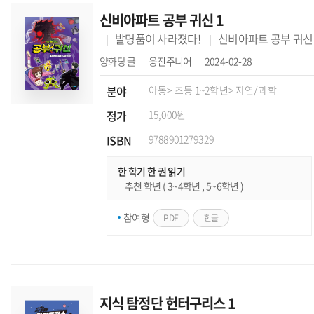
신비아파트 공부 귀신 1
발명품이 사라졌다!
신비아파트 공부 귀신
양화당
글
웅진주니어
2024-02-28
분야
아동
> 초등 1~2학년
> 자연/과학
정가
15,000원
ISBN
9788901279329
한 학기 한 권 읽기
추천 학년 ( 3~4학년 , 5~6학년 )
참여형
PDF
한글
지식 탐정단 헌터구리스 1