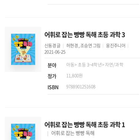
어휘로 잡는 빵빵 독해 초등 과학 3
신동경
글
허현경
,
조승연
그림
웅진주니어
2021-06-25
분야
아동
> 초등 3~4학년
> 자연/과학
정가
11,800원
ISBN
9788901251608
어휘로 잡는 빵빵 독해 초등 과학 1
어휘로 잡는 빵빵 독해