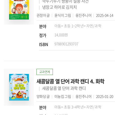
깍두기두기 쌍둥이 실종 사건
냉장고 히어로 김치치
권정아
글
윤식이
그림
웅진주니어
2025-04-14
분야
아동
> 초등 1~2학년
> 자연/과학
정가
14,000원
ISBN
9788901293707
교과연계
새콤달콤 열 단어 과학 캔디 4. 화학
새콤달콤 열 단어 과학 캔디
양화당
글
미늉킴
그림
웅진주니어
2025-01-20
분야
아동
> 초등 3~4학년
> 자연/과학