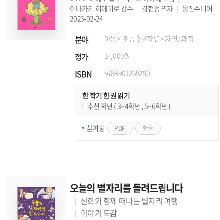
이나가키 히데히로
감수
김현정
역자
웅진주니어
2023-02-24
분야
아동
> 초등 3~4학년
> 자연/과학
정가
14,000원
ISBN
9788901269290
한 학기 한 권 읽기
추천 학년 ( 3~4학년 , 5~6학년 )
참여형
PDF
한글
오늘의 별자리를 들려드립니다
신화와 함께 떠나는 별자리 여행
이야기 도감