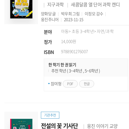
지구과학
새콤달콤 열 단어 과학 캔디
양화당
글
박우희
그림
이정모
감수
웅진주니어
2023-11-15
분야
아동
> 초등 3~4학년
> 자연/과학
정가
14,000원
ISBN
9788901276007
한 학기 한 권 읽기
추천 학년 ( 3~4학년 , 5~6학년 )
참여형
PDF
한글
기관추천
전설의 꽃 기사단
웅진 이야기 교양