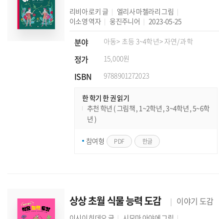
리비아 로키
글
엘리사 마첼라리
그림
이소영
역자
웅진주니어
2023-05-25
분야
아동
> 초등 3~4학년
> 자연/과학
정가
15,000원
ISBN
9788901272023
한 학기 한 권 읽기
추천 학년 ( 그림책 , 1~2학년 , 3~4학년 , 5~6학
년 )
참여형
PDF
한글
상상 초월 식물 능력 도감
이야기 도감
이시이 히데오
글
시모마 아야에
그림