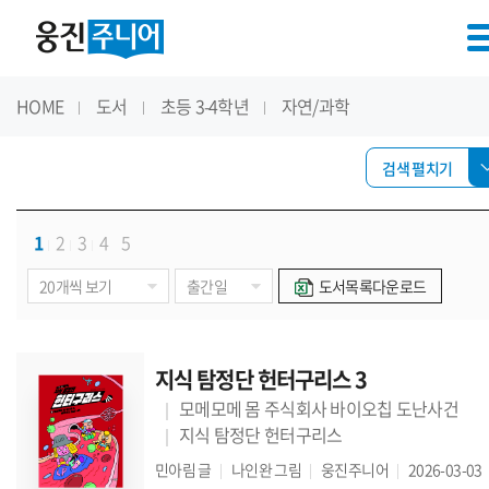
HOME
도서
초등 3-4학년
자연/과학
검색 펼치기
1
2
3
4
5
도서목록다운로드
지식 탐정단 헌터구리스 3
모메모메 몸 주식회사 바이오칩 도난사건
지식 탐정단 헌터구리스
민아림
글
나인완
그림
웅진주니어
2026-03-03