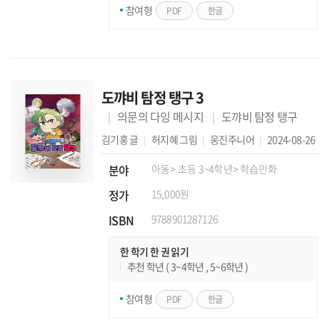
참여형
PDF
한글
도꺄비 탐정 탱구 3
의문의 다잉 메시지
도꺄비 탐정 탱구
김기홍
글
허지혜
그림
웅진주니어
2024-08-26
분야
아동
> 초등 3~4학년
> 학습만화
정가
15,000원
ISBN
9788901287126
한 학기 한 권 읽기
추천 학년 ( 3~4학년 , 5~6학년 )
참여형
PDF
한글