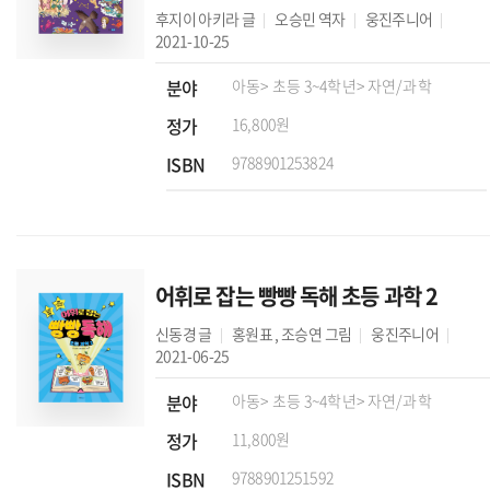
후지이 아키라
글
오승민
역자
웅진주니어
2021-10-25
분야
아동
> 초등 3~4학년
> 자연/과학
정가
16,800원
ISBN
9788901253824
어휘로 잡는 빵빵 독해 초등 과학 2
신동경
글
홍원표
,
조승연
그림
웅진주니어
2021-06-25
분야
아동
> 초등 3~4학년
> 자연/과학
정가
11,800원
ISBN
9788901251592