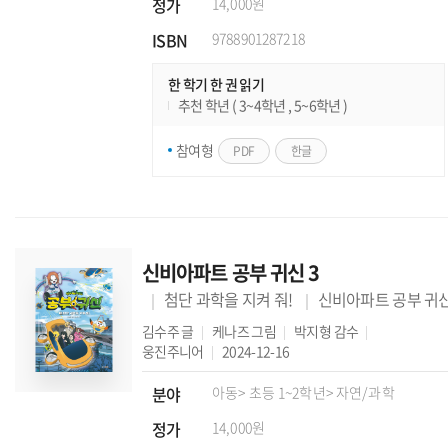
정가
14,000원
ISBN
9788901287218
한 학기 한 권 읽기
추천 학년 ( 3~4학년 , 5~6학년 )
참여형
PDF
한글
신비아파트 공부 귀신 3
첨단 과학을 지켜 줘!
신비아파트 공부 귀
김수주
글
케나즈
그림
박지형
감수
웅진주니어
2024-12-16
분야
아동
> 초등 1~2학년
> 자연/과학
정가
14,000원