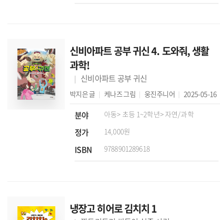
신비아파트 공부 귀신 4. 도와줘, 생활
과학!
신비아파트 공부 귀신
박지은
글
케나즈
그림
웅진주니어
2025-05-16
분야
아동
> 초등 1~2학년
> 자연/과학
정가
14,000원
ISBN
9788901289618
냉장고 히어로 김치치 1