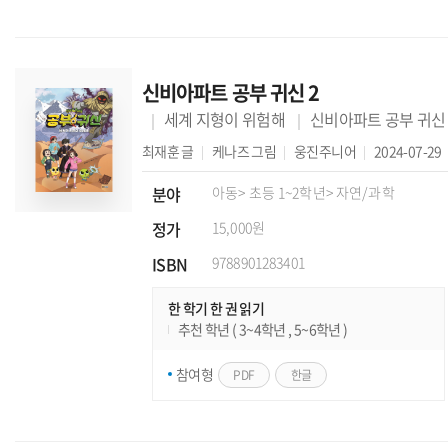
신비아파트 공부 귀신 2
세계 지형이 위험해
신비아파트 공부 귀신
최재훈
글
케나즈
그림
웅진주니어
2024-07-29
분야
아동
> 초등 1~2학년
> 자연/과학
정가
15,000원
ISBN
9788901283401
한 학기 한 권 읽기
추천 학년 ( 3~4학년 , 5~6학년 )
참여형
PDF
한글