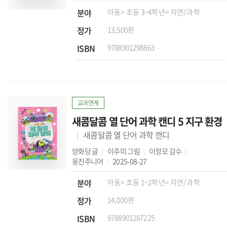
분야
아동
> 초등 3~4학년
> 자연/과학
정가
13,500원
ISBN
9788901298863
교과연계
새콤달콤 열 단어 과학 캔디 5 지구 환경
새콤달콤 열 단어 과학 캔디
양화당
글
이주미
그림
이정모
감수
웅진주니어
2025-08-27
분야
아동
> 초등 1~2학년
> 자연/과학
정가
14,000원
ISBN
9788901287225