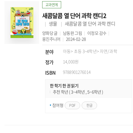
교과연계
새콤달콤 열 단어 과학 캔디2
생물
새콤달콤 열 단어 과학 캔디
양화당
글
남동완
그림
이정모
감수
웅진주니어
2024-02-28
분야
아동
> 초등 3~4학년
> 자연/과학
정가
14,000원
ISBN
9788901276014
한 학기 한 권 읽기
추천 학년 ( 3~4학년 , 5~6학년 )
참여형
PDF
한글