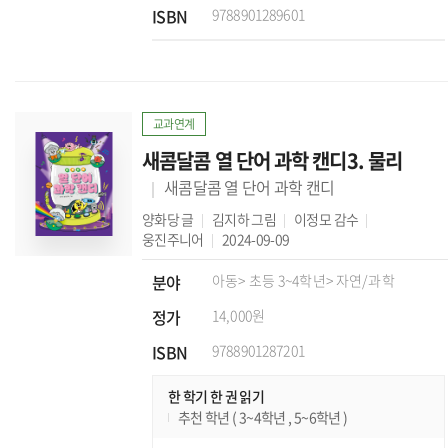
ISBN
9788901289601
교과연계
새콤달콤 열 단어 과학 캔디3. 물리
새콤달콤 열 단어 과학 캔디
양화당
글
김지하
그림
이정모
감수
웅진주니어
2024-09-09
분야
아동
> 초등 3~4학년
> 자연/과학
정가
14,000원
ISBN
9788901287201
한 학기 한 권 읽기
추천 학년 ( 3~4학년 , 5~6학년 )