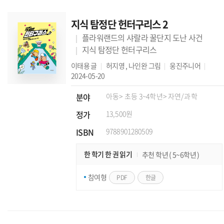
지식 탐정단 헌터구리스 2
플라워랜드의 샤랄라 꿀단지 도난 사건
지식 탐정단 헌터구리스
이태용
글
허지영
,
나인완
그림
웅진주니어
2024-05-20
분야
아동
> 초등 3~4학년
> 자연/과학
정가
13,500원
ISBN
9788901280509
한 학기 한 권 읽기
추천 학년 ( 5~6학년 )
참여형
PDF
한글