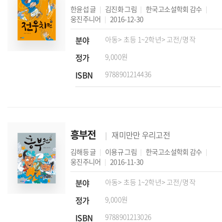
한윤섭
글
김진화
그림
한국고소설학회
감수
웅진주니어
2016-12-30
분야
아동
> 초등 1~2학년
> 고전/명작
정가
9,000원
ISBN
9788901214436
흥부전
재미만만 우리고전
김해등
글
이용규
그림
한국고소설학회
감수
웅진주니어
2016-11-30
분야
아동
> 초등 1~2학년
> 고전/명작
정가
9,000원
ISBN
9788901213026