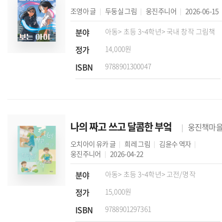
조영아
글
두둥실
그림
웅진주니어
2026-06-15
분야
아동
> 초등 3~4학년
> 국내 창작 그림책
정가
14,000원
ISBN
9788901300047
나의 짜고 쓰고 달콤한 부엌
웅진책마
오치아이 유카
글
희레
그림
김윤수
역자
웅진주니어
2026-04-22
분야
아동
> 초등 3~4학년
> 고전/명작
정가
15,000원
ISBN
9788901297361