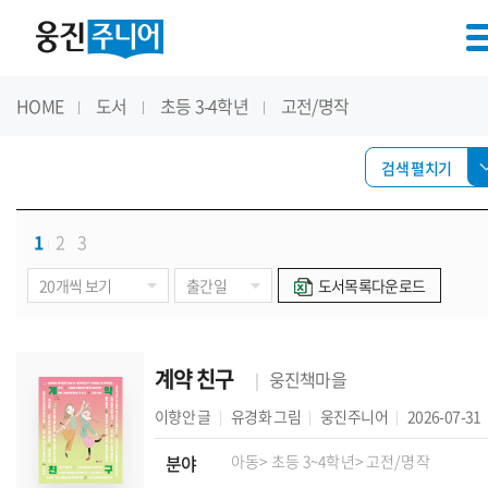
HOME
도서
초등 3-4학년
고전/명작
검색 펼치기
1
2
3
도서목록다운로드
계약 친구
웅진책마을
이향안
글
유경화
그림
웅진주니어
2026-07-31
분야
아동
> 초등 3~4학년
> 고전/명작