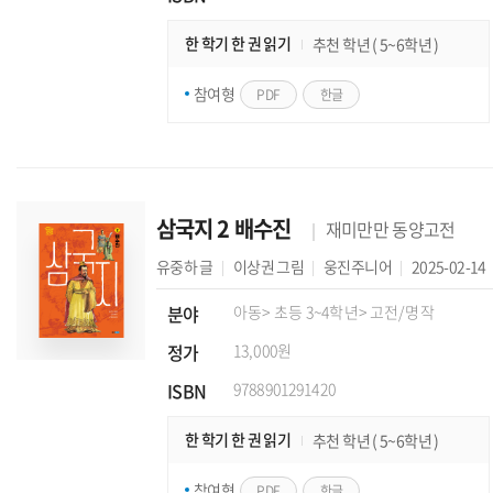
한 학기 한 권 읽기
추천 학년 ( 5~6학년 )
참여형
PDF
한글
삼국지 2 배수진
재미만만 동양고전
유중하
글
이상권
그림
웅진주니어
2025-02-14
분야
아동
> 초등 3~4학년
> 고전/명작
정가
13,000원
ISBN
9788901291420
한 학기 한 권 읽기
추천 학년 ( 5~6학년 )
참여형
PDF
한글