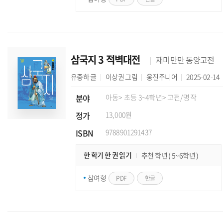
삼국지 3 적벽대전
재미만만 동양고전
유중하
글
이상권
그림
웅진주니어
2025-02-14
분야
아동
> 초등 3~4학년
> 고전/명작
정가
13,000원
ISBN
9788901291437
한 학기 한 권 읽기
추천 학년 ( 5~6학년 )
참여형
PDF
한글