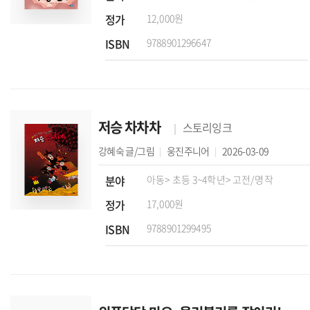
정가
12,000원
ISBN
9788901296647
저승 차차차
스토리잉크
강혜숙
글/그림
웅진주니어
2026-03-09
분야
아동
> 초등 3~4학년
> 고전/명작
정가
17,000원
ISBN
9788901299495