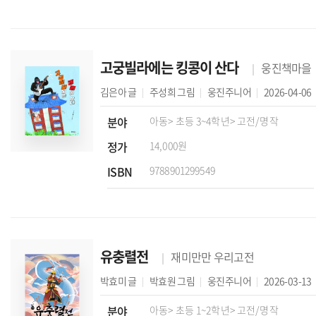
고궁빌라에는 킹콩이 산다
웅진책마을
김은아
글
주성희
그림
웅진주니어
2026-04-06
분야
아동
> 초등 3~4학년
> 고전/명작
정가
14,000원
ISBN
9788901299549
유충렬전
재미만만 우리고전
박효미
글
박효원
그림
웅진주니어
2026-03-13
분야
아동
> 초등 1~2학년
> 고전/명작