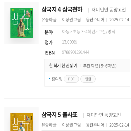
삼국지 4 삼국천하
재미만만 동양고전
유중하
글
이상권
그림
웅진주니어
2025-02-14
분야
아동
> 초등 3~4학년
> 고전/명작
정가
13,000원
ISBN
9788901291444
한 학기 한 권 읽기
추천 학년 ( 5~6학년 )
참여형
PDF
한글
삼국지 5 출사표
재미만만 동양고전
유중하
글
이상권
그림
웅진주니어
2025-02-14