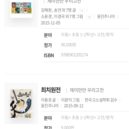
재미만만 우리고전
김해원
,
송언
외 7명 글
소윤경
,
이경국
외 7명 그림
웅진주니어
2015-11-05
분야
아동
> 초등 1~2학년
> 고전/명작
정가
90,000원
ISBN
9788901205274
최치원전
재미만만 우리고전
이용포
글
이광익
그림
한국고소설학회
감수
웅진주니어
2015-09-12
분야
아동
> 초등 1~2학년
> 고전/명작
정가
9,000원