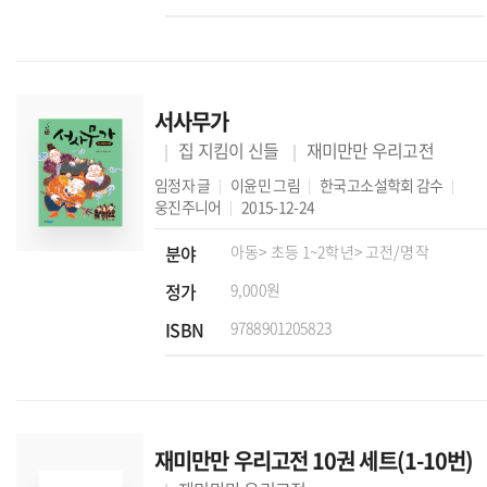
서사무가
집 지킴이 신들
재미만만 우리고전
임정자
글
이윤민
그림
한국고소설학회
감수
웅진주니어
2015-12-24
분야
아동
> 초등 1~2학년
> 고전/명작
정가
9,000원
ISBN
9788901205823
재미만만 우리고전 10권 세트(1-10번)