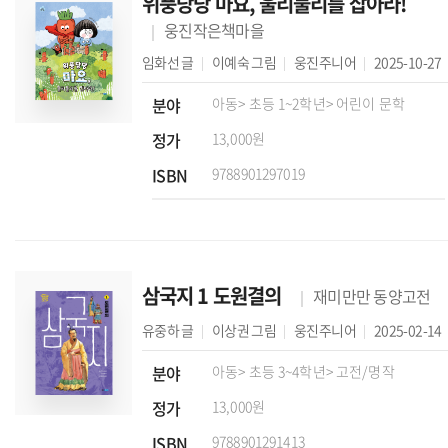
위풍당당 마요, 울리불리를 잡아라!
웅진작은책마을
임화선
글
이예숙
그림
웅진주니어
2025-10-27
분야
아동
> 초등 1~2학년
> 어린이 문학
정가
13,000원
ISBN
9788901297019
삼국지 1 도원결의
재미만만 동양고전
유중하
글
이상권
그림
웅진주니어
2025-02-14
분야
아동
> 초등 3~4학년
> 고전/명작
정가
13,000원
ISBN
9788901291413