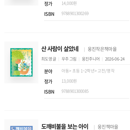
정가
14,000원
ISBN
9788901300269
산 사람이 살았네
웅진작은책마을
최도영
글
우주
그림
웅진주니어
2026-06-24
분야
아동
> 초등 1~2학년
> 고전/명작
정가
13,000원
ISBN
9788901300085
도깨비불을 보는 아이
웅진책마을