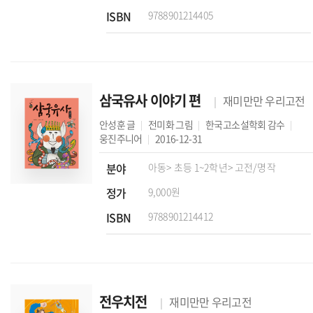
ISBN
9788901214405
삼국유사 이야기 편
재미만만 우리고전
안성훈
글
전미화
그림
한국고소설학회
감수
웅진주니어
2016-12-31
분야
아동
> 초등 1~2학년
> 고전/명작
정가
9,000원
ISBN
9788901214412
전우치전
재미만만 우리고전