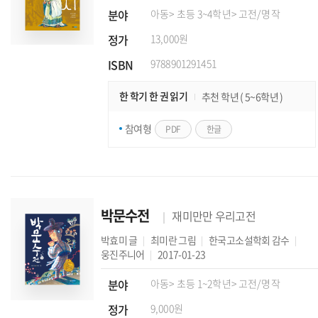
분야
아동
> 초등 3~4학년
> 고전/명작
정가
13,000원
ISBN
9788901291451
한 학기 한 권 읽기
추천 학년 ( 5~6학년 )
참여형
PDF
한글
박문수전
재미만만 우리고전
박효미
글
최미란
그림
한국고소설학회
감수
웅진주니어
2017-01-23
분야
아동
> 초등 1~2학년
> 고전/명작
정가
9,000원