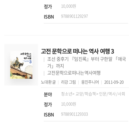
정가
10,000원
ISBN
9788901129297
고전 문학으로 떠나는 역사 여행 3
조선 중후기 『임진록』부터 구한말 「애국
가」까지
고전문학으로떠나는역사여행
노대환
글
리강
그림
웅진주니어
2011-09-20
분야
청소년
> 교양/학습책
> 인문/역사/사회
정가
10,000원
ISBN
9788901129303