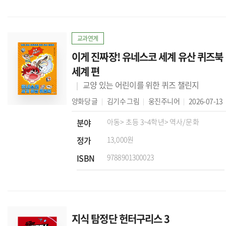
교과연계
이게 진짜장! 유네스코 세계 유산 퀴즈북
세계 편
교양 있는 어린이를 위한 퀴즈 챌린지
양화당
글
김기수
그림
웅진주니어
2026-07-13
분야
아동
> 초등 3~4학년
> 역사/문화
정가
13,000원
ISBN
9788901300023
지식 탐정단 헌터구리스 3