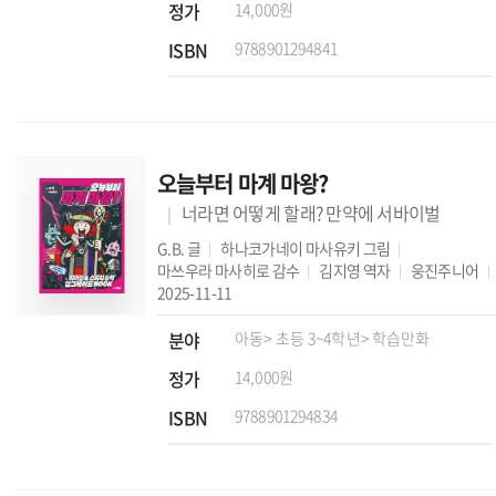
정가
14,000원
ISBN
9788901294841
오늘부터 마계 마왕?
너라면 어떻게 할래? 만약에 서바이벌
G.B.
글
하나코가네이 마사유키
그림
마쓰우라 마사히로
감수
김지영
역자
웅진주니어
2025-11-11
분야
아동
> 초등 3~4학년
> 학습만화
정가
14,000원
ISBN
9788901294834