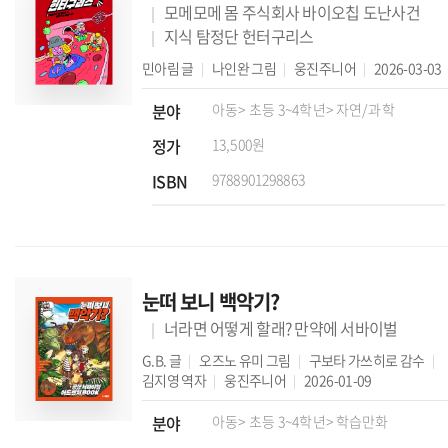
모메모메 몸 주식회사 바이오칩 도난사건
지식 탐정단 헌터구리스
민아림
글
나인완
그림
웅진주니어
2026-03-03
분야
아동
> 초등 3~4학년
> 자연/과학
정가
13,500원
ISBN
9788901298863
눈떠 보니 백악기?
너라면 어떻게 할래? 만약에 서바이벌
G.B.
글
오즈노 유미
그림
구보타 가쓰히로
감수
김지영
역자
웅진주니어
2026-01-09
분야
아동
> 초등 3~4학년
> 학습만화