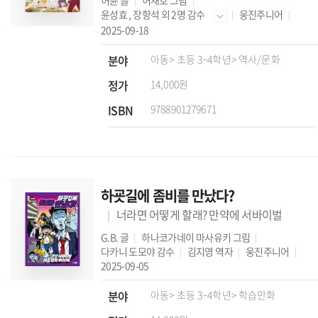
허윤
글
허재호
그림
윤성효
,
장항석
외 2명 감수
웅진주니어
2025-09-18
분야
아동
> 초등 3~4학년
> 역사/문화
정가
14,000원
ISBN
9788901279671
하굣길에 좀비를 만났다?
너라면 어떻게 할래? 만약에 서바이벌
G.B.
글
하나코가네이 마사유키
그림
다카니 도모야
감수
김지영
역자
웅진주니어
2025-09-05
분야
아동
> 초등 3~4학년
> 학습만화