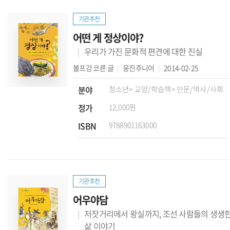
기관추천
어떤 게 정상이야?
우리가 가진 문화적 편견에 대한 진실
볼프강 코른
글
웅진주니어
2014-02-25
분야
청소년
> 교양/학습책
> 인문/역사/사회
정가
12,000원
ISBN
9788901163000
기관추천
어우야담
저잣거리에서 왕실까지, 조선 사람들의 생생
삶 이야기