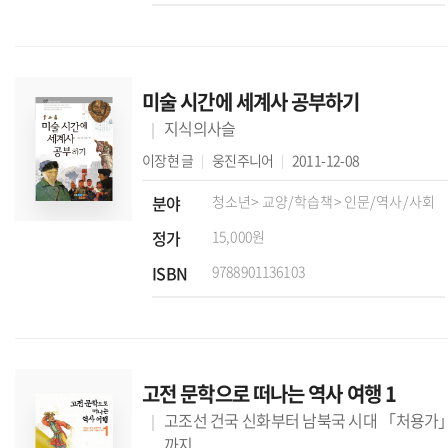
미술 시간에 세계사 공부하기
지식의사슬
이장현
글
웅진주니어
2011-12-08
분야
청소년
> 교양/학습책
> 인문/역사/사회
정가
15,000원
ISBN
9788901136103
고전 문학으로 떠나는 역사 여행 1
고조선 건국 신화부터 남북국 시대 「처용가
까지