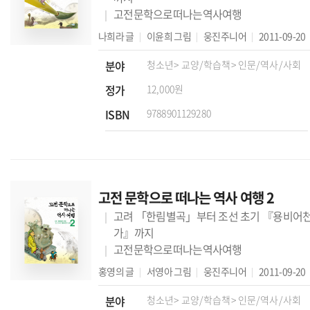
고전문학으로떠나는역사여행
나희라
글
이윤희
그림
웅진주니어
2011-09-20
분야
청소년
> 교양/학습책
> 인문/역사/사회
정가
12,000원
ISBN
9788901129280
고전 문학으로 떠나는 역사 여행 2
고려 「한림별곡」부터 조선 초기 『용비어
가』까지
고전문학으로떠나는역사여행
홍영의
글
서영아
그림
웅진주니어
2011-09-20
분야
청소년
> 교양/학습책
> 인문/역사/사회