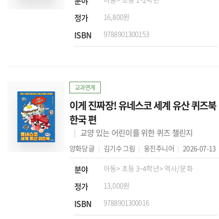
분야
정가
16,800원
ISBN
9788901300153
교과연계
이게 진짜장! 유네스코 세계 유산 퀴즈북
한국 편
교양 있는 어린이를 위한 퀴즈 챌린지
양화당
글
김기수
그림
웅진주니어
2026-07-13
분야
아동
> 초등 3~4학년
> 역사/문화
정가
13,000원
ISBN
9788901300016