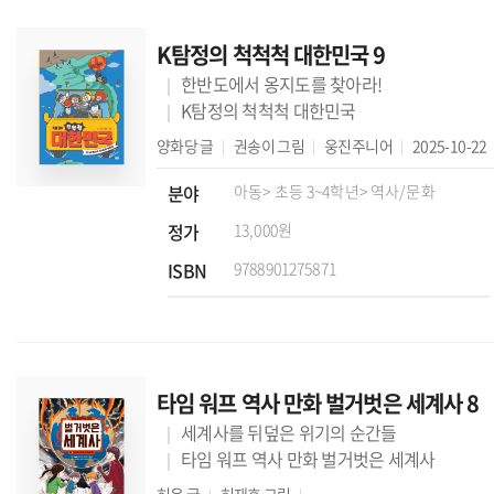
K탐정의 척척척 대한민국 9
한반도에서 옹지도를 찾아라!
K탐정의 척척척 대한민국
양화당
글
권송이
그림
웅진주니어
2025-10-22
분야
아동
> 초등 3~4학년
> 역사/문화
정가
13,000원
ISBN
9788901275871
타임 워프 역사 만화 벌거벗은 세계사 8
세계사를 뒤덮은 위기의 순간들
타임 워프 역사 만화 벌거벗은 세계사