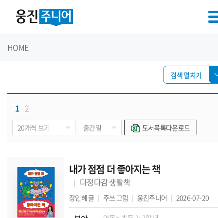
HOME
검색 펼치기
1
2
도서목록다운로드
내가 점점 더 좋아지는 책
다정다감 생활책
장인혜
글
주쓰
그림
웅진주니어
2026-07-20
아동
> 초등 1~2학년