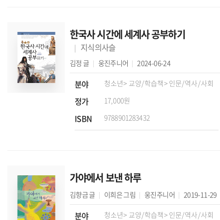
한국사 시간에 세계사 공부하기
지식의사슬
김정
글
웅진주니어
2024-06-24
분야
청소년
> 교양/학습책
> 인문/역사/사회
정가
17,000원
ISBN
9788901283432
가야에서 보낸 하루
김향금
글
이희은
그림
웅진주니어
2019-11-29
분야
청소년
> 교양/학습책
> 인문/역사/사회