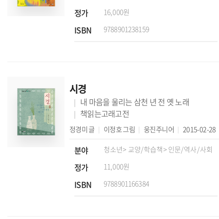
정가
16,000원
ISBN
9788901238159
시경
내 마음을 울리는 삼천 년 전 옛 노래
책읽는고래고전
정경미
글
이정호
그림
웅진주니어
2015-02-28
분야
청소년
> 교양/학습책
> 인문/역사/사회
정가
11,000원
ISBN
9788901166384