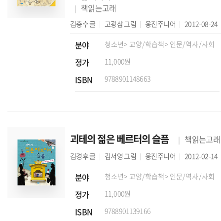
책읽는고래
김충수
글
고광삼
그림
웅진주니어
2012-08-24
분야
청소년
> 교양/학습책
> 인문/역사/사회
정가
11,000원
ISBN
9788901148663
괴테의 젊은 베르터의 슬픔
책읽는고래
김경후
글
김서영
그림
웅진주니어
2012-02-14
분야
청소년
> 교양/학습책
> 인문/역사/사회
정가
11,000원
ISBN
9788901139166