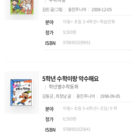
김린
글/그림
웅진주니어
2008-12-05
분야
아동
> 초등 3~4학년
> 학습만화
정가
9,500원
ISBN
9788901039961
5학년 수학이랑 악수해요
학년별수학동화
김동균
,
최창남
글
웅진주니어
1998-09-05
분야
아동
> 초등 5~6학년
> 코딩/수학
정가
6,500원
ISBN
9788901025841