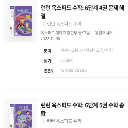
런런 옥스퍼드 수학: 6단계 4권 문제 해
결
런런 옥스퍼드 수학
옥스퍼드 대학교 출판부
글/그림
웅진주니어
2022-12-06
분야
아동
> 초등 3~4학년
> 코딩/수학
정가
5,500원
ISBN
9788901265452
런런 옥스퍼드 수학: 6단계 5권 수학 종
합
런런 옥스퍼드 수학