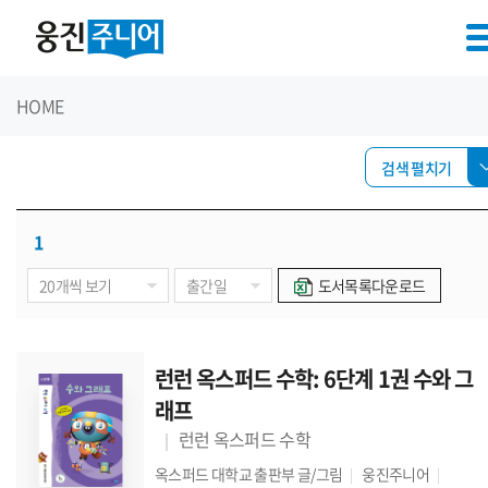
HOME
검색 펼치기
1
도서목록다운로드
런런 옥스퍼드 수학: 6단계 1권 수와 그
래프
런런 옥스퍼드 수학
옥스퍼드 대학교 출판부
글/그림
웅진주니어