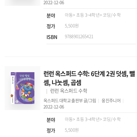
2022-12-06
분야
아동
> 초등 3~4학년
> 코딩/수학
정가
5,500원
ISBN
9788901265421
런런 옥스퍼드 수학: 6단계 2권 덧셈, 뺄
셈, 나눗셈, 곱셈
런런 옥스퍼드 수학
옥스퍼드 대학교 출판부
글/그림
웅진주니어
2022-12-06
분야
아동
> 초등 3~4학년
> 코딩/수학
정가
5,500원