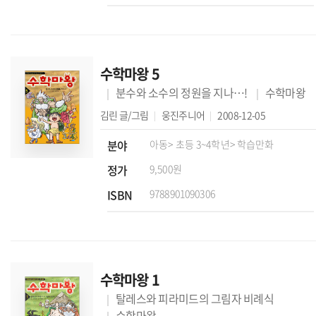
수학마왕 5
분수와 소수의 정원을 지나…!
수학마왕
김린
글/그림
웅진주니어
2008-12-05
분야
아동
> 초등 3~4학년
> 학습만화
정가
9,500원
ISBN
9788901090306
수학마왕 1
탈레스와 피라미드의 그림자 비례식
수학마왕