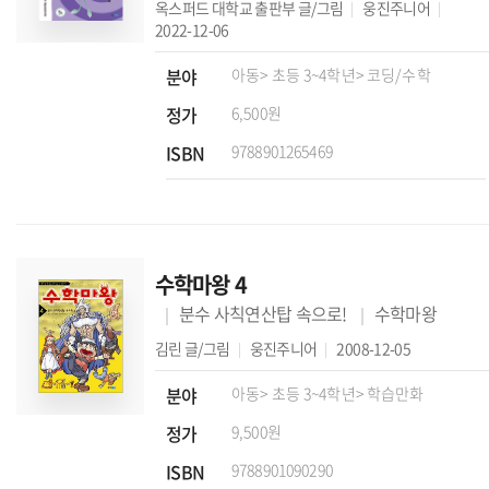
옥스퍼드 대학교 출판부
글/그림
웅진주니어
2022-12-06
분야
아동
> 초등 3~4학년
> 코딩/수학
정가
6,500원
ISBN
9788901265469
수학마왕 4
분수 사칙연산탑 속으로!
수학마왕
김린
글/그림
웅진주니어
2008-12-05
분야
아동
> 초등 3~4학년
> 학습만화
정가
9,500원
ISBN
9788901090290