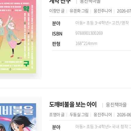
계약 친구
웅진책마을
이향안
글
유경화
그림
웅진주니어
2026-07
분야
아동
> 초등 3~4학년
> 고전/명작
ISBN
9788901300269
판형
168*214mm
도깨비불을 보는 아이
웅진책마을
조영아
글
두둥실
그림
웅진주니어
2026-06
분야
아동
> 초등 3~4학년
> 국내 창작