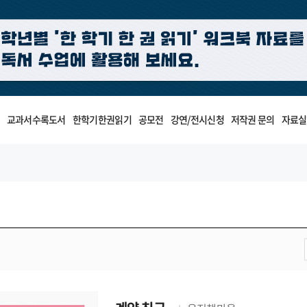
교과서수록도서
한학기한권읽기
공모전
강연/전시신청
저작권 문의
자료실