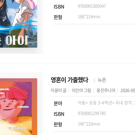
ISBN
9788901300047
판형
168*214mm
영혼이 가출했다
뉴온
이윤미
글
이인아
그림
웅진주니어
2026-05
분야
아동
> 초등 3~4학년
> 국내 창작
ISBN
9788901299785
판형
140*210mm