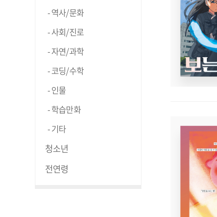
역사/문화
사회/진로
자연/과학
코딩/수학
인물
학습만화
기타
청소년
전연령