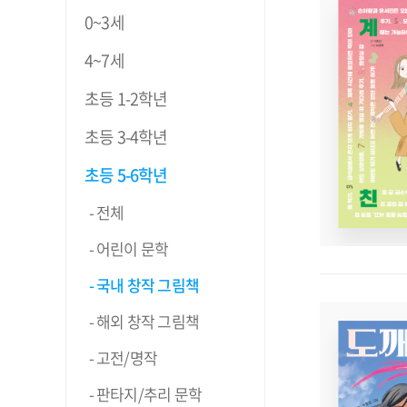
0~3세
4~7세
초등 1-2학년
초등 3-4학년
초등 5-6학년
전체
어린이 문학
국내 창작 그림책
해외 창작 그림책
고전/명작
판타지/추리 문학