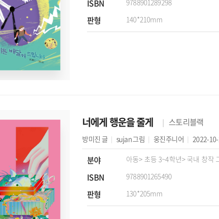
ISBN
9788901289298
판형
140*210mm
너에게 행운을 줄게
스토리블랙
방미진
글
sujan
그림
웅진주니어
2022-10
분야
아동
> 초등 3~4학년
> 국내 창작
ISBN
9788901265490
판형
130*205mm