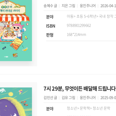
송혜수
글
지은
그림
웅진주니어
2026-04-
분야
아동
> 초등 5~6학년
> 국내 창작
ISBN
9788901299662
판형
168*214mm
7시 29분, 무엇이든 배달해 드립니다
김민선
글
김유
그림
웅진주니어
2025-09-
분야
청소년
> 문학책
> 청소년 문학