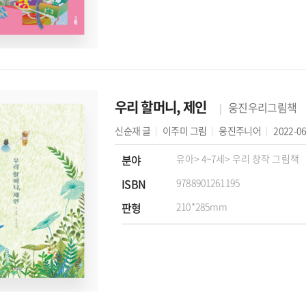
우리 할머니, 제인
웅진우리그림책
신순재
글
이주미
그림
웅진주니어
2022-06
분야
유아
> 4~7세
> 우리 창작 그림책
ISBN
9788901261195
판형
210*285mm