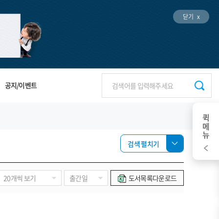
닫기 x
공지/이벤트
퀵메뉴
검색 펼치기
도서목록다운로드