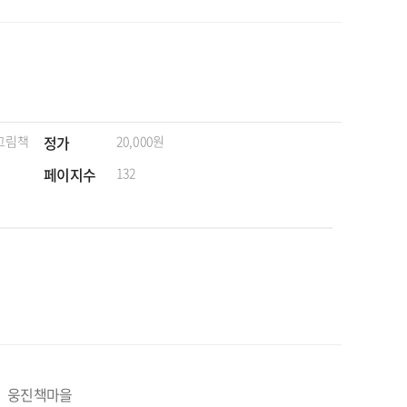
 그림책
정가
20,000원
페이지수
132
웅진책마을