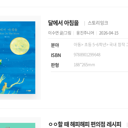
달에서 아침을
스토리잉크
이수연
글/그림
웅진주니어
2026-04-15
분야
아동
> 초등 5~6학년
> 국내 창작
ISBN
9788901299648
판형
188*265mm
ㅇㅇ할 때 해피해피 편의점 레시피