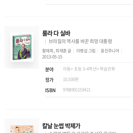
룰라 다 실바
브라질의 역사를 바꾼 희망 대통령
황재희
,
최재훈
글
이병섭
그림
웅진주니어
2013-05-15
분야
아동
> 초등 3~4학년
> 학습만화
정가
10,500원
ISBN
9788901153421
칼날 눈썹 박제가