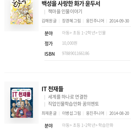
백성을 사랑한 화가 윤두서
책마을 인물이야기
김해원
글
장경혜
그림
웅진주니어
2014-09-30
분야
아동
> 초등 1~2학년
> 인물
정가
10,000원
ISBN
9788901166186
IT 천재들
세계를 하나로 연결한
직업인물학습만화 꿈의멘토
최재훈
글
이병섭
그림
웅진주니어
2014-08-20
분야
아동
> 초등 1~2학년
> 학습만화