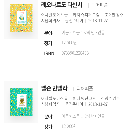
레오나르도 다빈치
디어피플
이사벨 토머스
글
카차 슈피처
그림
조이한
감수
서남희
역자
웅진주니어
2018-11-27
분야
아동
> 초등 1~2학년
> 인물
정가
12,000원
ISBN
9788901228433
넬슨 만델라
디어피플
이사벨 토머스
글
해나 워런
그림
김광수
감수
서남희
역자
웅진주니어
2018-11-27
분야
아동
> 초등 1~2학년
> 인물
정가
12,000원