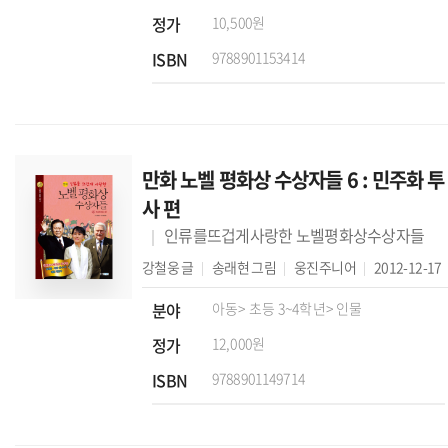
정가
10,500원
ISBN
9788901153414
만화 노벨 평화상 수상자들 6 : 민주화 투
사 편
인류를뜨겁게사랑한 노벨평화상수상자들
강철웅
글
송래현
그림
웅진주니어
2012-12-17
분야
아동
> 초등 3~4학년
> 인물
정가
12,000원
ISBN
9788901149714