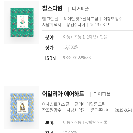
찰스다윈
디어피플
댄 그린
글
레이철 캣스탈러
그림
이정모
감수
서남희
역자
웅진주니어
2019-03-19
분야
아동
> 초등 1~2학년
> 인물
정가
12,000원
ISBN
9788901229683
어밀리아 에어하트
디어피플
이사벨 토머스
글
달리아 아딜론
그림
장조원
감수
서남희
역자
웅진주니어
2019-02-1
분야
아동
> 초등 1~2학년
> 인물
12,000원