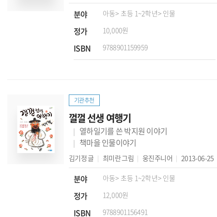
분야
아동
> 초등 1~2학년
> 인물
정가
10,000원
ISBN
9788901159959
기관추천
껄껄 선생 여행기
열하일기를 쓴 박지원 이야기
책마을 인물이야기
김기정
글
최미란
그림
웅진주니어
2013-06-25
분야
아동
> 초등 1~2학년
> 인물
정가
12,000원
ISBN
9788901156491