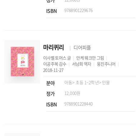
정가
ISBN
9788901229676
마리퀴리
디어피플
이사벨 토머스
글
안케 웨크만
그림
이공주복
감수
서남희
역자
웅진주니어
2018-11-27
분야
아동
> 초등 1~2학년
> 인물
정가
12,000원
ISBN
9788901228440