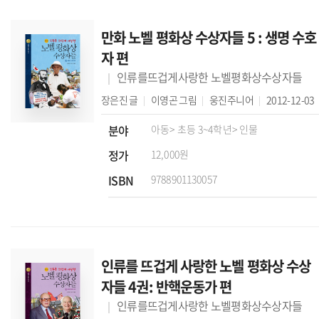
만화 노벨 평화상 수상자들 5 : 생명 수호
자 편
인류를뜨겁게사랑한 노벨평화상수상자들
장은진
글
이영곤
그림
웅진주니어
2012-12-03
분야
아동
> 초등 3~4학년
> 인물
정가
12,000원
ISBN
9788901130057
인류를 뜨겁게 사랑한 노벨 평화상 수상
자들 4권: 반핵운동가 편
인류를뜨겁게사랑한 노벨평화상수상자들