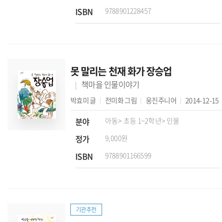
ISBN
9788901228457
못 말리는 천재 화가 장승업
책마을 인물이야기
박효미
글
전미화
그림
웅진주니어
2014-12-15
분야
아동
> 초등 1~2학년
> 인물
정가
9,000원
ISBN
9788901166599
기관추천