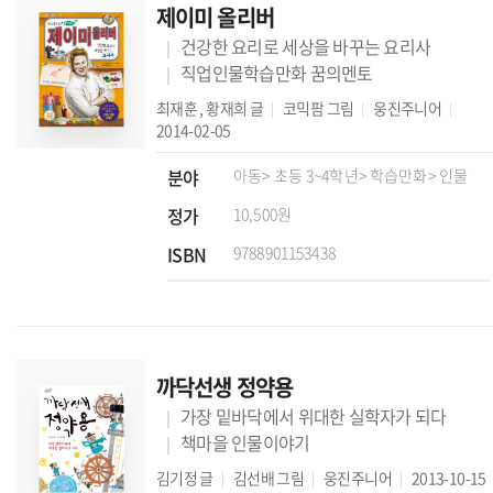
제이미 올리버
건강한 요리로 세상을 바꾸는 요리사
직업인물학습만화 꿈의멘토
최재훈
,
황재희
글
코믹팜
그림
웅진주니어
2014-02-05
분야
아동
> 초등 3~4학년
> 학습만화
> 인물
정가
10,500원
ISBN
9788901153438
까닥선생 정약용
가장 밑바닥에서 위대한 실학자가 되다
책마을 인물이야기
김기정
글
김선배
그림
웅진주니어
2013-10-15