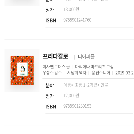
정가
18,000원
ISBN
9788901241760
프리다칼로
디어피플
이사벨 토머스
글
마리아나 마드리즈
그림
우성주
감수
서남희
역자
웅진주니어
2019-03-2
분야
아동
> 초등 1~2학년
> 인물
정가
12,000원
ISBN
9788901230153