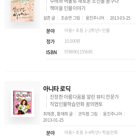
수레와 벽돌로 새로운 조선을 꿈구다
책마을 인물이야기
설흔
글
조승연
그림
웅진주니어
2013-03-25
분야
아동
> 초등 1~2학년
> 인물
정가
10,000원
ISBN
9788901155685
아니타 로딕
진정한 아름다움을 알린 뷰티 전문가
직업인물학습만화 꿈의멘토
최재훈
,
황재희
글
코믹팜
그림
웅진주니어
2013-01-25
분야
아동
> 초등 3~4학년
> 학습만화