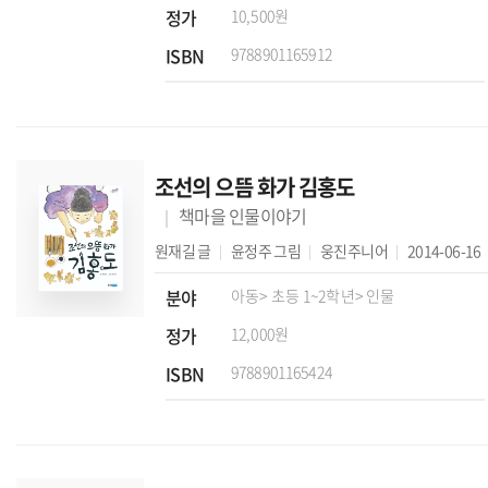
정가
10,500원
ISBN
9788901165912
조선의 으뜸 화가 김홍도
책마을 인물이야기
원재길
글
윤정주
그림
웅진주니어
2014-06-16
분야
아동
> 초등 1~2학년
> 인물
정가
12,000원
ISBN
9788901165424