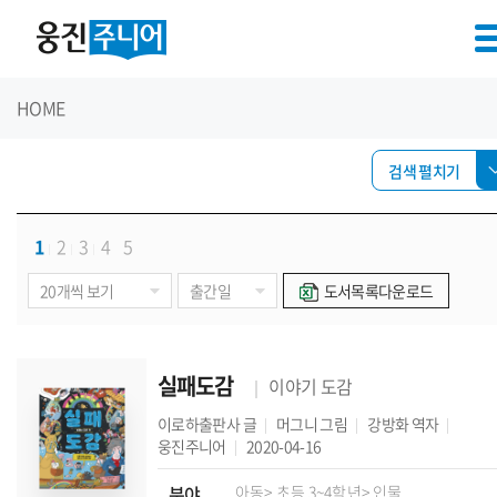
HOME
검색 펼치기
1
2
3
4
5
도서목록다운로드
실패도감
이야기 도감
이로하출판사
글
머그니
그림
강방화
역자
웅진주니어
2020-04-16
분야
아동
> 초등 3~4학년
> 인물