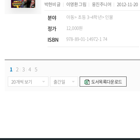
박현비
글
이영환
그림
웅진주니어
2012-11-20
분야
아동
> 초등 3~4학년
> 인물
정가
12,000원
ISBN
978-89-01-14972-1 74
1
2
3
4
5
도서목록다운로드