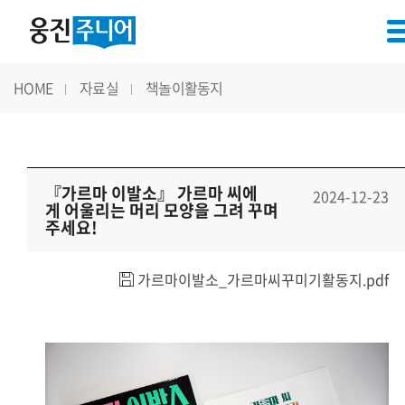
HOME
자료실
책놀이활동지
『가르마 이발소』 가르마 씨에
2024-12-23
게 어울리는 머리 모양을 그려 꾸며
주세요!
가르마이발소_가르마씨꾸미기활동지.pdf