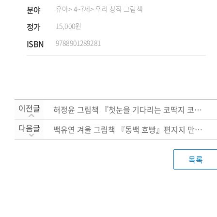
분야
유아
> 4~7세
> 우리 창작 그림책
정가
15,000원
ISBN
9788901289281
이전글
허정윤 그림책 『첫눈을 기다리는 코딱지 코지』 액자 ....
다음글
백유연 겨울 그림책 『동백 호빵』편지지 만들기
목록