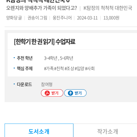
오렌지와 양배추가 가족이 되었다고?
K탐정의 척척척 대한민국
양화당
글
권송이
그림
웅진주니어
2024-03-11
13,000원
[한학기 한 권 읽기] 수업자료
추천 학년
3~4학년 , 5~6학년
핵심 주제
#가족 #친척 #조상 #입양 #사회
다운로드
참여형
도서소개
작가소개