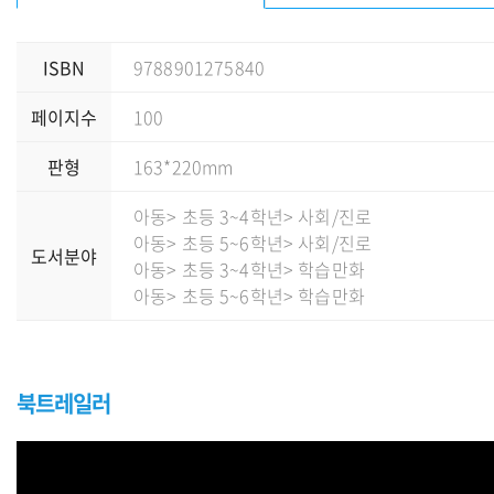
ISBN
9788901275840
페이지수
100
판형
163*220mm
아동
> 초등 3~4학년
> 사회/진로
아동
> 초등 5~6학년
> 사회/진로
도서분야
아동
> 초등 3~4학년
> 학습만화
아동
> 초등 5~6학년
> 학습만화
북트레일러