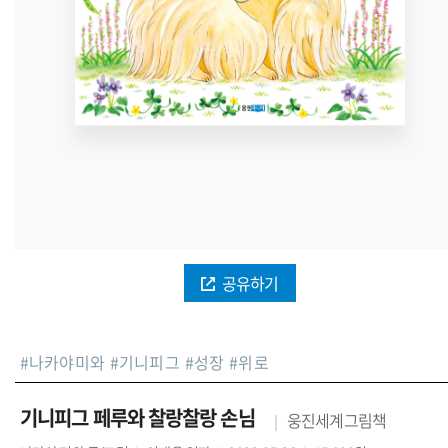
공유하기
#
나카야미와
#
기니피그
#
성장
#
위로
기니피그 페루와 찰랑찰랑 손님
웅진세계그림책