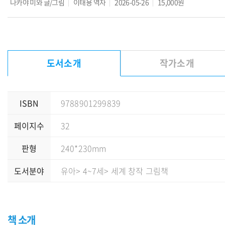
나카야 미와
글/그림
이태용
역자
2026-05-26
15,000원
도서소개
작가소개
ISBN
9788901299839
페이지수
32
판형
240*230mm
도서분야
유아
> 4~7세
> 세계 창작 그림책
책 소개