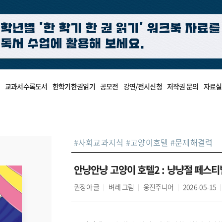
교과서수록도서
한학기한권읽기
공모전
강연/전시신청
저작권 문의
자료실
#
사회교과지식
#
고양이호텔
#
문제해결력
안냥안냥 고양이 호텔2 : 냥냥절 페스티
권정아
글
벼레
그림
웅진주니어
2026-05-15