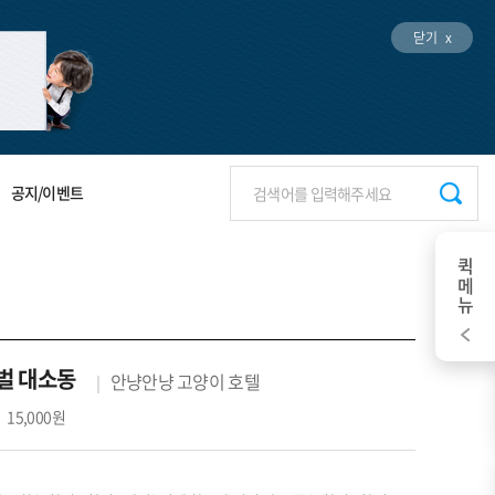
닫기 x
공지/이벤트
퀵메뉴
벌 대소동
안냥안냥 고양이 호텔
15,000원