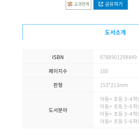
공유하기
교과연계
도서소개
ISBN
9788901298849
페이지수
100
판형
153*213mm
아동
> 초등 3~4학
아동
> 초등 5~6학
도서분야
아동
> 초등 3~4학
아동
> 초등 5~6학