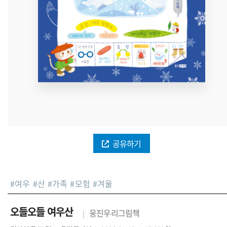
공유하기
#
여우
#
산
#
가족
#
모험
#
겨울
오들오들 여우산
웅진우리그림책