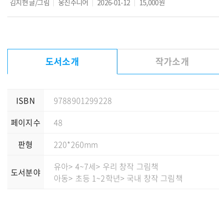
김지현
글/그림
웅진주니어
2026-01-12
15,000원
도서소개
작가소개
ISBN
9788901299228
페이지수
48
판형
220*260mm
유아
> 4~7세
> 우리 창작 그림책
도서분야
아동
> 초등 1~2학년
> 국내 창작 그림책