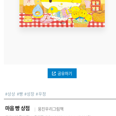
공유하기
#
상상
#
빵
#
성장
#
우정
마음 빵 상점
웅진우리그림책