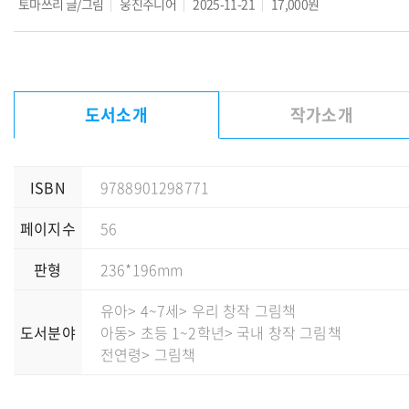
토마쓰리
글/그림
웅진주니어
2025-11-21
17,000원
도서소개
작가소개
ISBN
9788901298771
페이지수
56
판형
236*196mm
유아
> 4~7세
> 우리 창작 그림책
도서분야
아동
> 초등 1~2학년
> 국내 창작 그림책
전연령
> 그림책