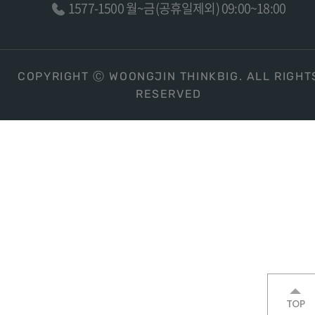
1577-1500 월~금(공휴일제외) 09:00~18:00
COPYRIGHT Ⓒ WOONGJIN THINKBIG. ALL RIGHT
RESERVED
TOP