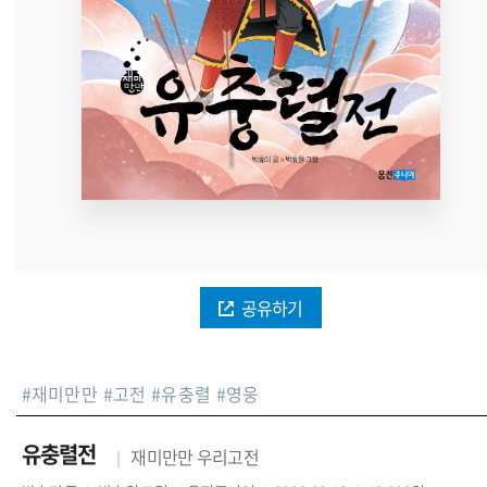
공유하기
#
재미만만
#
고전
#
유충렬
#
영웅
유충렬전
재미만만 우리고전