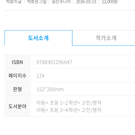
박효미
글
박효원
그림
웅진주니어
2026-03-13
12,000원
도서소개
작가소개
ISBN
9788901296647
페이지수
124
판형
152*200mm
아동
> 초등 1~2학년
> 고전/명작
도서분야
아동
> 초등 3~4학년
> 고전/명작