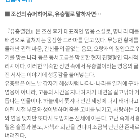
■
조선의 슈퍼히어로, 유충렬로 말하자면…
『유충렬전』은 조선 후기 대표적인 영웅 소설로, 명나라 때
배경으로 펼쳐지는 웅장한 드라마를 담고 있다. 무능한 황제를
둘러싼 권력 싸움, 간신들의 끝없는 음모, 오랑캐의 침입으로 
기를 맞는 나라 등은 동서고금을 막론한 현재 진행형인 역사적
리셰이다. 이러한 익숙한 장면 속에서 유충렬이라는 영웅의 
진 서사는 이야기에 생동감을 불어넣는다.
유충렬은 어느 날 갑자기 혜성처럼 나타나 나라를 일거에 구
영웅이 아니라, 고통의 시간을 지나며 자기 내면을 갈고닦아 
듭나는 인물이다. 하늘에서 쫓겨나 인간 세상에 다시 태어나고
어린 시절 부모와 생이별하며 죽을 고비를 넘기고, 사랑하는 
와 연을 맺지만 또다시 도망치는 신세에 이른다. 고난 속에서 
렬은 슬픔과 분노, 자책과 회한을 견디며 조금씩 단단한 존재
벼려진다.