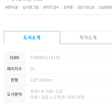
유현미
글
김시영
그림
유미진
감수
호박꽃
2017-03-28
10,000원
도서소개
작가소개
ISBN
9788901216119
페이지수
55
판형
220*260mm
유아
> 4~7세
> 도감
도서분야
아동
> 초등 1~2학년
> 자연/과학