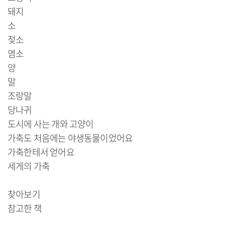
돼지
소
젖소
염소
양
말
조랑말
당나귀
도시에 사는 개와 고양이
가축도 처음에는 야생동물이었어요
가축한테서 얻어요
세게의 가축
찾아보기