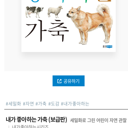
공유하기
#
세밀화
#
자연
#
가축
#
도감
#
내가좋아하는
내가 좋아하는 가축 (보급판)
세밀화로 그린 어린이 자연 관찰
내가좋아하는시리즈