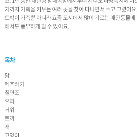
요. 1년 동안 대관령 양떼목장에서부터 제주도 마방목지에 이
기까지 가축을 키우는 여러 곳을 찾아 다니면서 쓰고 그렸어요
토박이 가축뿐 아니라 요즘 도시에서 많이 기르는 애완동물에
해서도 풍부하게 알 수 있어요.
목차
닭
메추라기
칠면조
오리
거위
토끼
개
고양이