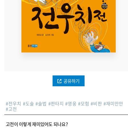
공유하기
#
전우치
#
도술
#
술법
#
판타지
#
영웅
#
모험
#
비판
#
재미만만
#
고전
고전이 이렇게 재미있어도 되나요?