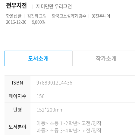
전우치전
재미만만 우리고전
한윤섭
글
김진화
그림
한국고소설학회
감수
웅진주니어
2016-12-30
9,000원
도서소개
작가소개
ISBN
9788901214436
페이지수
156
판형
152*200mm
아동
> 초등 1~2학년
> 고전/명작
도서분야
아동
> 초등 3~4학년
> 고전/명작