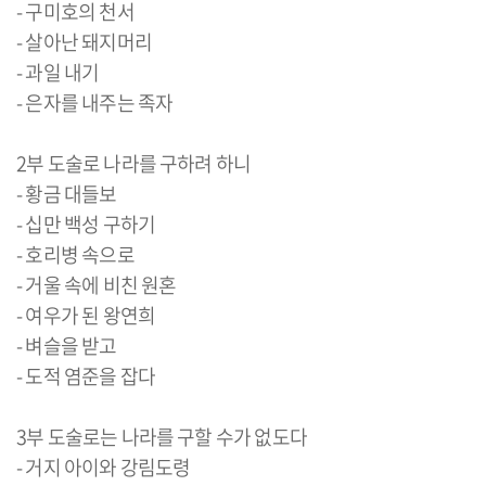
- 구미호의 천서
- 살아난 돼지머리
- 과일 내기
- 은자를 내주는 족자
2부 도술로 나라를 구하려 하니
- 황금 대들보
- 십만 백성 구하기
- 호리병 속으로
- 거울 속에 비친 원혼
- 여우가 된 왕연희
- 벼슬을 받고
- 도적 염준을 잡다
3부 도술로는 나라를 구할 수가 없도다
- 거지 아이와 강림도령