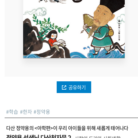
공유하기
#
학습
#
한자
#
정약용
다산 정약용의 <아학편>이 우리 아이들을 위해 새롭게 태어나다
정약용 선생님 다산천자문 2