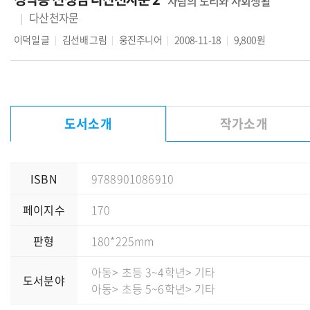
사람의 도리와 사회생활
다산천자문
이덕일
글
김선배
그림
웅진주니어
2008-11-18
9,800원
도서소개
작가소개
ISBN
9788901086910
페이지수
170
판형
180*225mm
아동
> 초등 3~4학년
> 기타
도서분야
아동
> 초등 5~6학년
> 기타