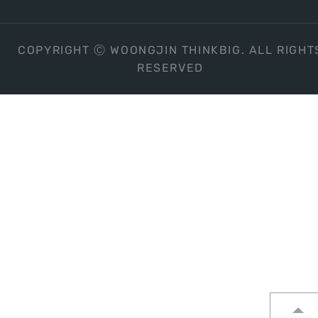
COPYRIGHT Ⓒ WOONGJIN THINKBIG. ALL RIGHT
RESERVED