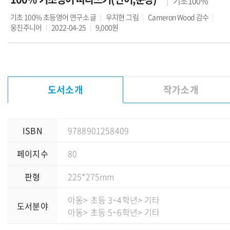
기초100%
기초 100% 초등영어 연구소
글
우지현
그림
Cameron Wood
감수
웅진주니어
2022-04-25
9,000원
도서소개
작가소개
ISBN
9788901258409
페이지수
80
판형
225*275mm
아동
> 초등 3~4학년
> 기타
도서분야
아동
> 초등 5~6학년
> 기타